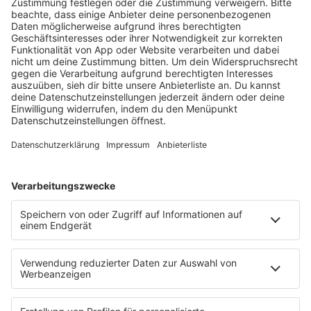
KUNGS "OUT LOUD"
Eine Explosion aus Energie und Farben, so hört
sich das neue Werk Out Loud von Kungs an. Auf
der Suche nach künstlerischer Freiheit erkundet
der Franzose diesmal auch rauere Sounds.
MEHR LESEN
ALBUM DER WOCHE - ARCHIV
HOME
PROGRAMM