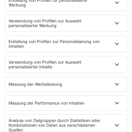
Sendeplan
DJs
Playlist
MUSIC
Streams
Album der Woche
News
Highlights
Charts
EVENTS
INFO
Kontakt
Newsletter
Empfang
sunshine live App