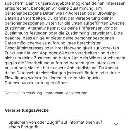
KW30 Album der Woche
SONNY FODERA “CAN WE DO IT
ALL AGAIN?”
Mit seinem sechsten Studioalbum präsentiert
Sonny Fodera ein Meisterwerk aus fünf Jahren
kreativer Arbeit – ein Zeugnis dafür, dass seine
Reise noch lange nicht zu Ende ist.
MEHR LESEN