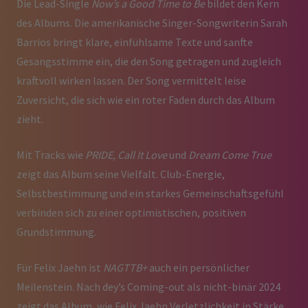
Die Lead-Single
Now’s a Good Time to Be
bildet den Kern
des Albums. Die amerikanische Singer-Songwriterin Sarah
Barrios bringt klare, einfühlsame Texte und sanfte
Gesangsstimme ein, die den Song getragen und zugleich
kraftvoll wirken lassen. Der Song vermittelt leise
Zuversicht, die sich wie ein roter Faden durch das Album
zieht.
Mit Tracks wie
PRIDE, Call It Love
und
Dream Come True
zeigt das Album seine Vielfalt. Club-Energie,
Selbstbestimmung und ein starkes Gemeinschaftsgefühl
verbinden sich zu einer optimistischen, positiven
Grundstimmung.
Für Felix Jaehn ist
NAGTTB+
auch ein persönlicher
Meilenstein. Nach dey’s Coming-out als nicht-binär 2024
zeigt das Album, wie Felix Jaehn Verletzlichkeit in Stärke