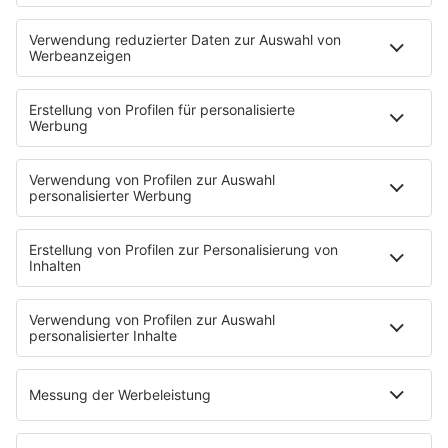
HOME
PROGRAMM
Sendeplan
DJs
Playlist
MUSIC
Streams
Album der Woche
News
Highlights
Charts
EVENTS
INFO