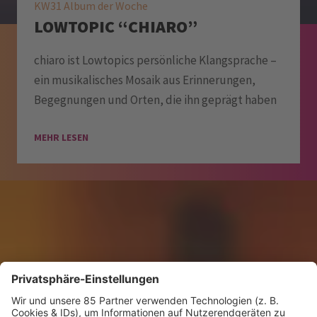
KW31 Album der Woche
LOWTOPIC “CHIARO”
chiaro ist Lowtopics persönliche Klangsprache –
ein musikalisches Mosaik aus Erinnerungen,
Begegnungen und Orten, die ihn geprägt haben
MEHR LESEN