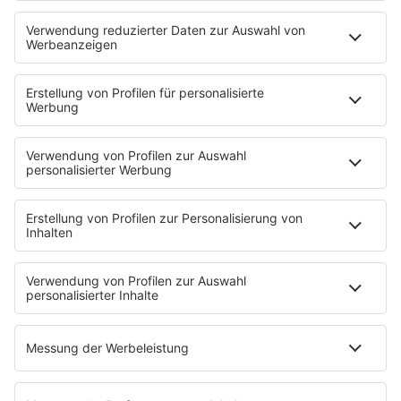
HOME
PROGRAMM
Sendeplan
DJs
Playlist
MUSIC
Streams
Album der Woche
News
Highlights
Charts
EVENTS
INFO