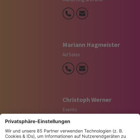
Mariann Hagmeister
Ad Sales
Christoph Werner
Events