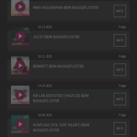
MIKA HEGGEMANN BEIM BASSGEFLÜSTER
INFO
16.12.2025
Folge
JAZZY BEIM BASSGEFLÜSTER
INFO
18.11.2025
Folge
BENNETT BEIM BASSGEFLÜSTER
INFO
14.10.2025
Folge
KØ:LAB (DEVOTED | HAUS 33) BEIM
INFO
BASSGEFLÜSTER
16.09.2025
Folge
KONFUSIA (STIL VOR TALENT) BEIM
INFO
BASSGEFLÜSTER