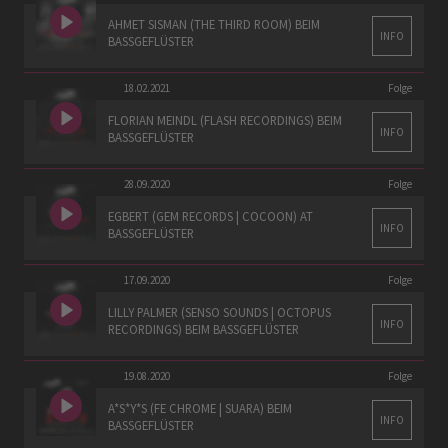
AHMET SISMAN (THE THIRD ROOM) BEIM
INFO
BASSGEFLÜSTER
18.02.2021
Folge
FLORIAN MEINDL (FLASH RECORDINGS) BEIM
INFO
BASSGEFLÜSTER
28.09.2020
Folge
EGBERT (GEM RECORDS | COCOON) AT
INFO
BASSGEFLÜSTER
17.09.2020
Folge
LILLY PALMER (SENSO SOUNDS | OCTOPUS
INFO
RECORDINGS) BEIM BASSGEFLÜSTER
19.08.2020
Folge
A*S*Y*S (FE CHROME | SUARA) BEIM
INFO
BASSGEFLÜSTER