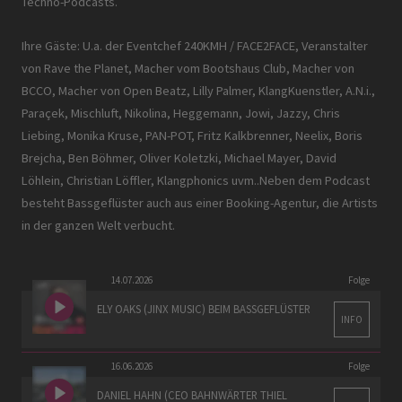
Techno-Podcasts.
Ihre Gäste: U.a. der Eventchef 240KMH / FACE2FACE, Veranstalter
von Rave the Planet, Macher vom Bootshaus Club, Macher von
BCCO, Macher von Open Beatz, Lilly Palmer, KlangKuenstler, A.N.i.,
Paraçek, Mischluft, Nikolina, Heggemann, Jowi, Jazzy, Chris
Liebing, Monika Kruse, PAN-POT, Fritz Kalkbrenner, Neelix, Boris
Brejcha, Ben Böhmer, Oliver Koletzki, Michael Mayer, David
Löhlein, Christian Löffler, Klangphonics uvm..Neben dem Podcast
besteht Bassgeflüster auch aus einer Booking-Agentur, die Artists
in der ganzen Welt verbucht.
14.07.2026
Folge
ELY OAKS (JINX MUSIC) BEIM BASSGEFLÜSTER
INFO
16.06.2026
Folge
DANIEL HAHN (CEO BAHNWÄRTER THIEL