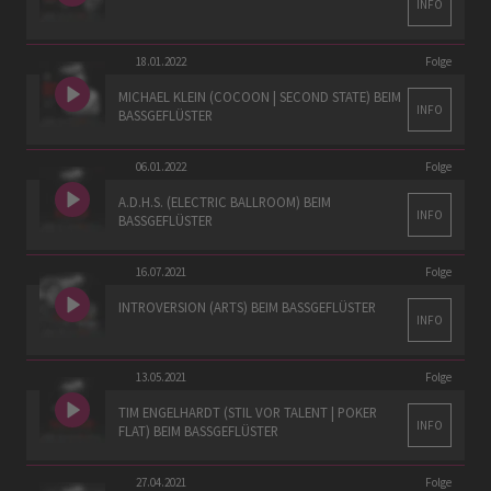
INFO
18.01.2022
Folge
MICHAEL KLEIN (COCOON | SECOND STATE) BEIM
INFO
BASSGEFLÜSTER
06.01.2022
Folge
A.D.H.S. (ELECTRIC BALLROOM) BEIM
INFO
BASSGEFLÜSTER
16.07.2021
Folge
INTROVERSION (ARTS) BEIM BASSGEFLÜSTER
INFO
13.05.2021
Folge
TIM ENGELHARDT (STIL VOR TALENT | POKER
INFO
FLAT) BEIM BASSGEFLÜSTER
27.04.2021
Folge