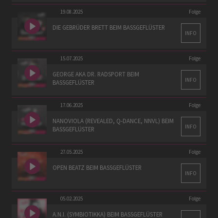
19.08.2025
Folge
DIE GEBRÜDER BRETT BEIM BASSGEFLÜSTER
INFO
15.07.2025
Folge
GEORGE AKA DR. RADSPORT BEIM
INFO
BASSGEFLÜSTER
17.06.2025
Folge
NANOVIOLA (REVEALED, Q-DANCE, NNVL) BEIM
INFO
BASSGEFLÜSTER
27.05.2025
Folge
OPEN BEATZ BEIM BASSGEFLÜSTER
INFO
05.02.2025
Folge
A.N.I. (SYMBIOTIKKA) BEIM BASSGEFLÜSTER