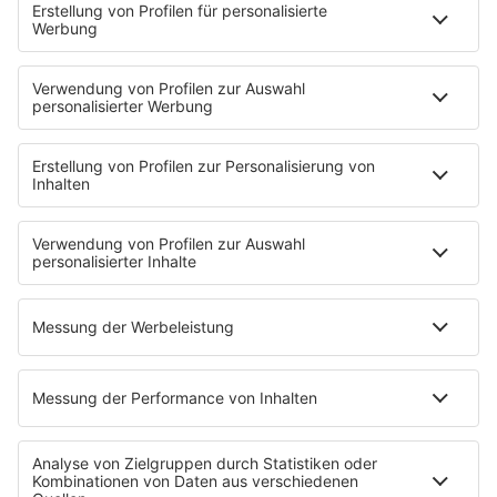
PROGRAMM
Sendeplan
DJs
Playlist
MUSIC
Streams
Album der Woche
News
Highlights
Charts
EVENTS
INFO
Kontakt
Newsletter
Empfang