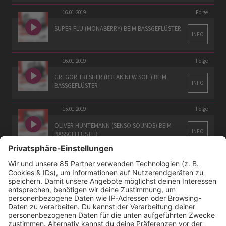
16.01.2019
Folge
SUPER FLU (MONABERRY) BEIM BASSGEFLÜSTER
INFO
16.01.2019
Folge
GREGOR TRESHER (BREAK NEW SOIL) BEIM
INFO
BASSGEFLÜSTER
15.01.2019
Folge
OLIVER HUNTEMANN (SENSO SOUNDS) BEIM
INFO
BASSGEFLÜSTER
15.01.2019
Folge
MONIKA KRUSE (TERMINAL M) BEIM
INFO
BASSGEFLÜSTER
15.01.2019
Folge
DIRTY DOERING (KATERMUKKE) BEIM