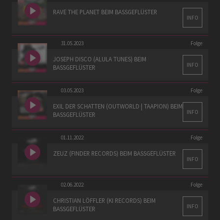
RAVE THE PLANET BEIM BASSGEFLÜSTER
INFO
31.05.2023
Folge
JOSEPH DISCO (ALULA TUNES) BEIM
INFO
BASSGEFLÜSTER
03.05.2023
Folge
EXIL DER SCHATTEN (OUTWORLD | TAAPION) BEIM
INFO
BASSGEFLÜSTER
01.11.2022
Folge
ZEUZ (FINDER RECORDS) BEIM BASSGEFLÜSTER
INFO
02.06.2022
Folge
CHRISTIAN LÖFFLER (KI RECORDS) BEIM
INFO
BASSGEFLÜSTER