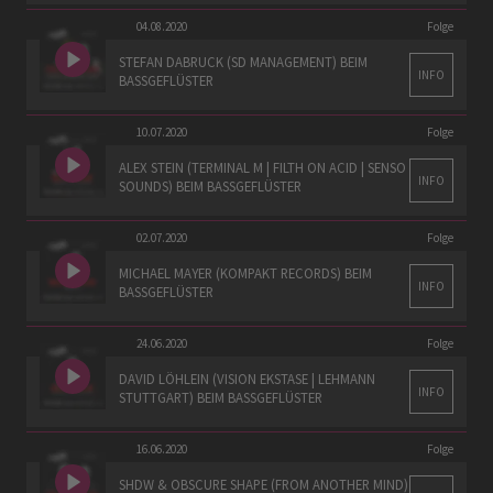
04.08.2020
Folge
STEFAN DABRUCK (SD MANAGEMENT) BEIM
INFO
BASSGEFLÜSTER
10.07.2020
Folge
ALEX STEIN (TERMINAL M | FILTH ON ACID | SENSO
INFO
SOUNDS) BEIM BASSGEFLÜSTER
02.07.2020
Folge
MICHAEL MAYER (KOMPAKT RECORDS) BEIM
INFO
BASSGEFLÜSTER
24.06.2020
Folge
DAVID LÖHLEIN (VISION EKSTASE | LEHMANN
INFO
STUTTGART) BEIM BASSGEFLÜSTER
16.06.2020
Folge
SHDW & OBSCURE SHAPE (FROM ANOTHER MIND)