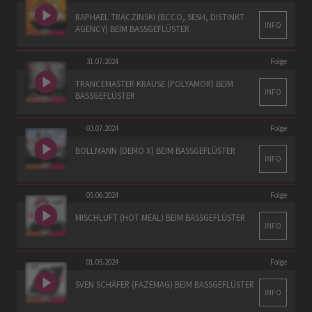
RAPHAEL TRACZINSKI (BCCO, SESH, DISTINKT
INFO
AGENCY) BEIM BASSGEFLÜSTER
31.07.2024
Folge
TRANCEMASTER KRAUSE (POLYAMOR) BEIM
INFO
BASSGEFLÜSTER
03.07.2024
Folge
BOLLMANN (DEMO X) BEIM BASSGEFLÜSTER
INFO
05.06.2024
Folge
MISCHLUFT (HOT MEAL) BEIM BASSGEFLÜSTER
INFO
01.05.2024
Folge
SVEN SCHÄFER (FAZEMAG) BEIM BASSGEFLÜSTER
INFO