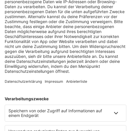
KW30 Album der Woche
SONNY FODERA “CAN WE DO IT
ALL AGAIN?”
Mit seinem sechsten Studioalbum präsentiert
Sonny Fodera ein Meisterwerk aus fünf Jahren
kreativer Arbeit – ein Zeugnis dafür, dass seine
Reise noch lange nicht zu Ende ist.
MEHR LESEN