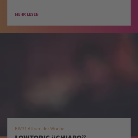
MEHR LESEN
KW31 Album der Woche
LOWTOPIC “CHIARO”