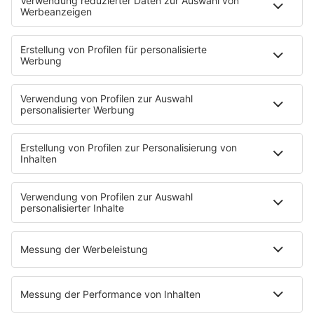
HOME
PROGRAMM
Sendeplan
DJs
Playlist
MUSIC
Streams
Album der Woche
News
Highlights
Charts
EVENTS
INFO
Kontakt