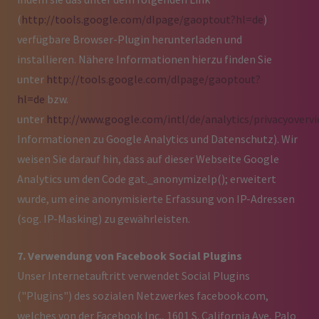
(
http://tools.google.com/dlpage/gaoptout?hl=de
)
verfügbare Browser-Plugin herunterladen und
installieren. Nähere Informationen hierzu finden Sie
unter
http://tools.google.com/dlpage/gaoptout?
hl=de
bzw.
unter
http://www.google.com/intl/de/analytics/privacyoverv
Informationen zu Google Analytics und Datenschutz). Wir
weisen Sie darauf hin, dass auf dieser Webseite Google
Analytics um den Code gat._anonymizeIp(); erweitert
wurde, um eine anonymisierte Erfassung von IP-Adressen
(sog. IP-Masking) zu gewährleisten.
7. Verwendung von Facebook Social Plugins
Unser Internetauftritt verwendet Social Plugins
("Plugins") des sozialen Netzwerkes facebook.com,
welches von der Facebook Inc., 1601 S. California Ave, Palo