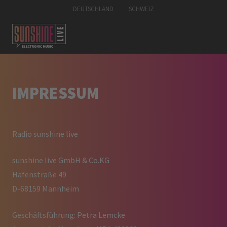
DEUTSCHLAND
SCHWEIZ
IMPRESSUM
Radio sunshine live
sunshine live GmbH & Co.KG
Hafenstraße 49
D-68159 Mannheim
Geschäftsführung: Petra Lemcke