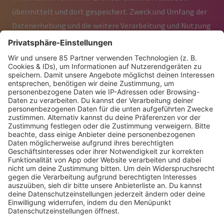
übermittelt und dort gespeichert. Zweck und Umfang der
Datenerhebung und die weitere Verarbeitung und Nutzung
der Daten durch Facebook sowie Ihre diesbezüglichen
Rechte und Einstellungsmöglichkeiten zum Schutz Ihrer
Privatssphäre entnehmen Sie bitte den
Datenschutzhinweisen von Facebook.
8. Hinweis auf Apple Partnerprogramm
Diese Website ist Teilnehmer des Partnerprogramms von
Apple Inc., ein Partnerwerbeprogramm, das für Websites
konzipiert wurde, mittels dessen durch die Platzierung
von Werbeanzeigen und Links zu
itunes.apple.com Werbekostenerstattungen verdient
werden können.
___