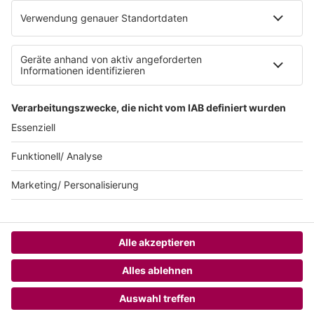
Impressum
Teilnahmebedingungen
AGB
SUNSHINE LIVE 24/7 ELECTRONIC
MUSIC RADIO
© sunshine live / realisiert auf Basis von resc.web, dem CMS von resc.