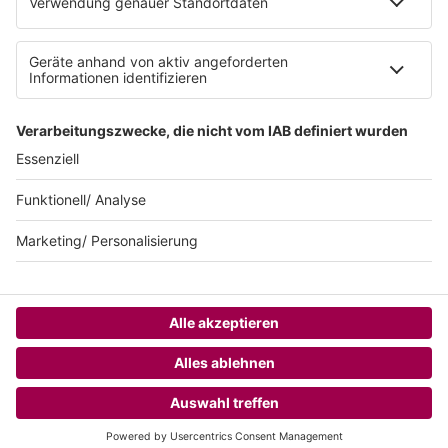
Teilnahmebedingungen
AGB
SUNSHINE LIVE 24/7 ELECTRONIC
MUSIC RADIO
© sunshine live / realisiert auf Basis von resc.web, dem CMS von resc.
HOME
CHANNELS
MENÜ
LOGIN