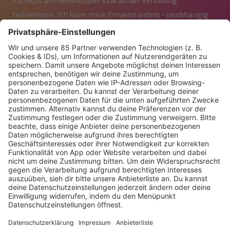
ich nicht am Gewinnspiel bzw. an der Verlosung
teilnehmen. Ich kann mein Einverständnis - unabhängig
vom Gewinnspiel – jederzeit widerrufen.
Ja, ich bin damit einverstanden, dass meine Daten im
Rahmen der elektronischen Datenverarbeitung erfasst,
gespeichert und von sunshine live sowie den jeweiligen
Kooperationspartnern im Rahmen der Abwicklung des
Gewinnspiels genutzt werden können. Eine Weitergabe an
Dritte erfolgt nicht, soweit dies nicht in unmittelbaren
Zusammenhang mit den vorgenannten Maßnahmen
geschieht. Ich kann mein Einverständnis jederzeit
widerrufen. Die Teilnahme über Gewinnspielvereine und
automatisierte Dienste ist nicht möglich.
Ja, ich bin damit einverstanden, dass im Gewinnfall mein
Vorname und Ort genannt werden. Ich kann mein