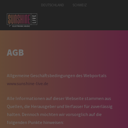
DEUTSCHLAND
SCHWEIZ
AGB
Allgemeine Geschäftsbedingungen des Webportals
www.sunshine-live.de
Alle Informationen auf dieser Webseite stammen aus
Quellen, die Herausgeber und Verfasser für zuverlässig
halten. Dennoch möchten wir vorsorglich auf die
folgenden Punkte hinweisen: