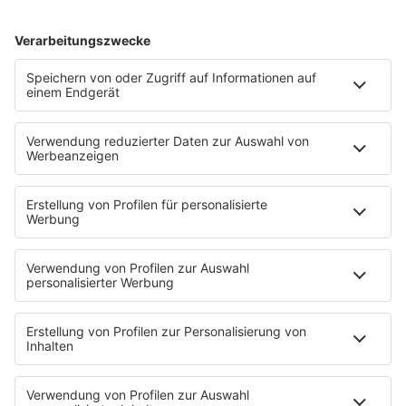
Einverständnis - unabhängig vom Gewinnspiel – jederzeit
widerrufen.
HOME
PROGRAMM
Sendeplan
DJs
Playlist
MUSIC
Streams
Album der Woche
News