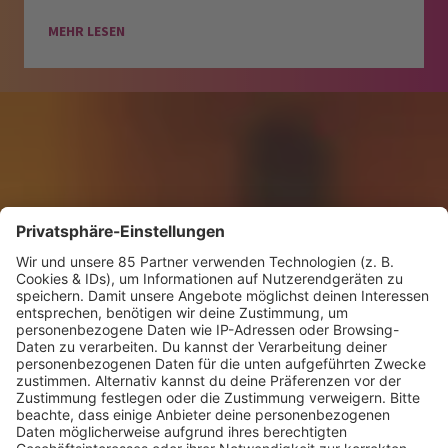
MEHR LESEN
KW30 Album der Woche
SONNY FODERA “CAN WE DO IT