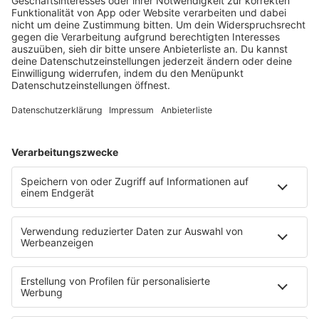
ALL AGAIN?”
Mit seinem sechsten Studioalbum präsentiert
Sonny Fodera ein Meisterwerk aus fünf Jahren
kreativer Arbeit – ein Zeugnis dafür, dass seine
Reise noch lange nicht zu Ende ist.
MEHR LESEN
HOME
PROGRAMM
Sendeplan
DJs