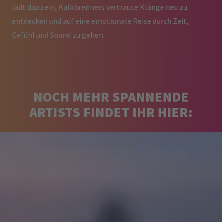
lädt dazu ein, Kalkbrenners vertraute Klänge neu zu
entdecken und auf eine emotionale Reise durch Zeit,
Gefühl und Sound zu gehen.
NOCH MEHR SPANNENDE
ARTISTS FINDET IHR HIER: