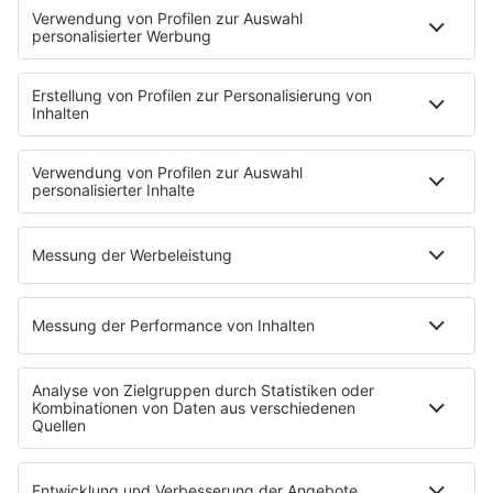
Playlist
MUSIC
Streams
Album der Woche
News
Highlights
Charts
EVENTS
INFO
Kontakt
Newsletter
Empfang
sunshine live App
werben bei SUNSHINE LIVE
Jobs