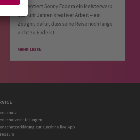
präsentiert Sonny Fodera ein Meisterwerk
aus fünf Jahren kreativer Arbeit – ein
Zeugnis dafür, dass seine Reise noch lange
nicht zu Ende ist.
MEHR LESEN
RVICE
enschutz
enschutzeinstellungen
enschutzerklärung zur sunshine live App
pressum