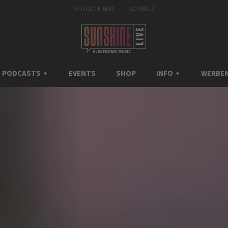
DEUTSCHLAND
SCHWEIZ
PODCASTS
EVENTS
SHOP
INFO
WERBEN