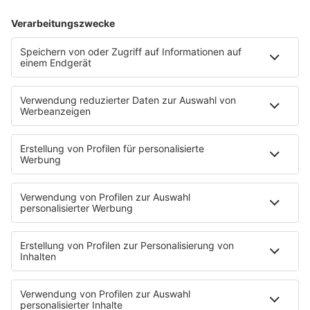
Verantwortliche
Bitte beachten Sie, dass wir für unser inhaltliches Angebot
auf dieser Fanpage die Dienste der Meta Platforms Ireland
Limited in Anspruch nehmen müssen. Wir sind als Anbieter
dieser Facebook-Fanpage ist gemeinsam mit dem
Betreiber von Meta (Meta Platforms Ireland Limited, 4
Grand Canal Square, Dublin 2, Ireland, im Folgenden
„Meta“) Verantwortlicher im Sinne von Art. 4 Nr. 7 der
Datenschutz-Grundverordnung (DSGVO). Beim Besuch
unserer Facebook-Fanpage werden personenbezogene
Daten durch die Verantwortlichen verarbeitet. Im
Folgenden informieren wir Sie darüber, um welche Daten
es sich dabei handelt, auf welche Weise sie verarbeitet
werden und welche Rechte Ihnen diesbezüglich zustehen.