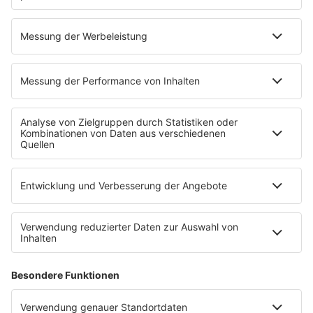
Wir haben mit Meta Vereinbarungen nach Art. 26 DSGVO
getroffen, die unter anderem die Bedingungen für eine
Nutzung von Meta regeln. Maßgeblich sind die
Nutzungsbedingungen von Meta unter
https://de-
de.facebook.com/legal/terms
sowie die dort aufgeführten
sonstigen Bedingungen und Richtlinien, insbesondere die
Vereinbarung zur gemeinsamen Verantwortlichkeit
https://de-
de.facebook.com/legal/terms/page_controller_addendum
.
Art und Zwecke der Datenverarbeitung
Nach der Vereinbarung mit Meta erfolgt die Verarbeitung
der personenbezogenen Daten insoweit zum einen dazu,
Meta zu ermöglichen, sein System der Werbung, die es
über sein Netzwerk verbreitet, zu verbessern. Zum