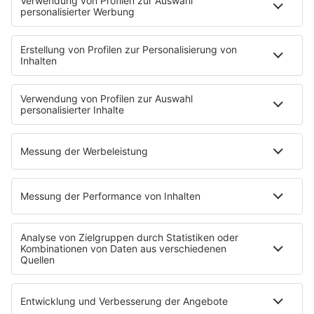
Playlist
MUSIC
Streams
Album der Woche
News
Highlights
Charts
EVENTS
INFO
Kontakt
Newsletter
Empfang
sunshine live App
werben bei SUNSHINE LIVE
Jobs