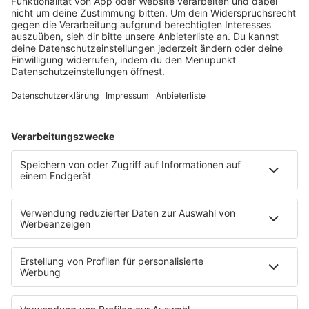
MEHR LESEN
VORHERIGE
NÄCHSTE
ZUM ARCHIV
HOME
PROGRAMM
Sendeplan
DJs