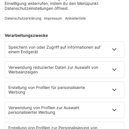
neuesten Infos aus der Welt des Motorsports,
begleitet von den besten elektronischen Beats.
MEHR LESEN
HOME
PROGRAMM
Sendeplan
DJs
Playlist
MUSIC