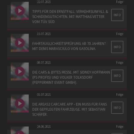
22.07.2021
Folge
TIPPS FÜR DEN ERNSTFALL: VERKEHRSUNFALL &
INFO
SCHADENGUTACHTEN. MIT MATTHIAS VETTER
VOM TÜV SÜD
15.07.2021
Folge
FAHRTAUGLICHKEITSPRÜFUNG AB 70 JAHREN?
INFO
MIT DENIS MARASCIULO VON GASOLINA.
08.07.2021
Folge
DIE CARS & BYTES MESSE. MIT SIDNEY HOFFMANN
INFO
(PS PROFIS) UND VOLKER TOLKSDORF
(PEPPERMINT EVENT GMBH).
01.07.2021
Folge
DIE AREA52 CARCARE APP - EIN MUSS FÜR FANS
INFO
DER GEPFLEGTEN FAHRZEUGE. MIT SEBASTIAN
SCHÄFER.
24.06.2021
Folge