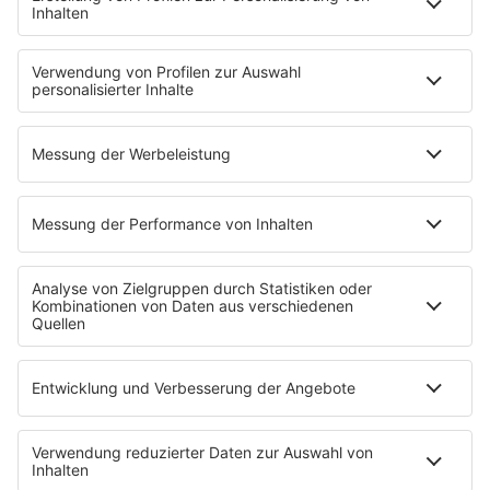
Streams
Album der Woche
News
Highlights
Charts
EVENTS
INFO
Kontakt
Newsletter
Empfang
sunshine live App
werben bei SUNSHINE LIVE
Jobs
SERVICE
Datenschutz