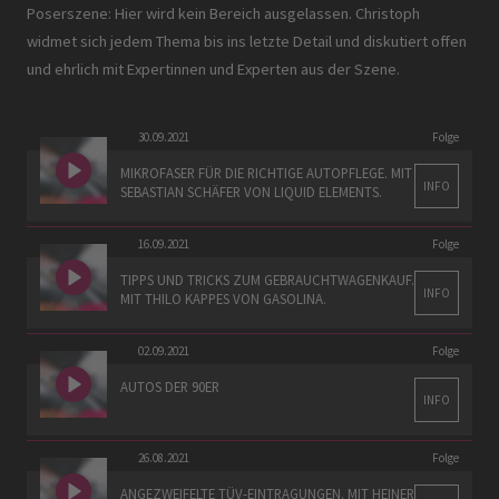
Poserszene: Hier wird kein Bereich ausgelassen. Christoph
widmet sich jedem Thema bis ins letzte Detail und diskutiert offen
und ehrlich mit Expertinnen und Experten aus der Szene.
30.09.2021
Folge
MIKROFASER FÜR DIE RICHTIGE AUTOPFLEGE. MIT
INFO
SEBASTIAN SCHÄFER VON LIQUID ELEMENTS.
16.09.2021
Folge
TIPPS UND TRICKS ZUM GEBRAUCHTWAGENKAUF.
INFO
MIT THILO KAPPES VON GASOLINA.
02.09.2021
Folge
AUTOS DER 90ER
INFO
26.08.2021
Folge
ANGEZWEIFELTE TÜV-EINTRAGUNGEN. MIT HEINER