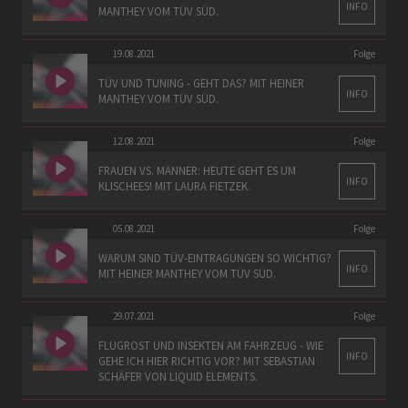
INFO
MANTHEY VOM TÜV SÜD.
19.08.2021
Folge
TÜV UND TUNING - GEHT DAS? MIT HEINER
INFO
MANTHEY VOM TÜV SÜD.
12.08.2021
Folge
FRAUEN VS. MÄNNER: HEUTE GEHT ES UM
INFO
KLISCHEES! MIT LAURA FIETZEK.
05.08.2021
Folge
WARUM SIND TÜV-EINTRAGUNGEN SO WICHTIG?
INFO
MIT HEINER MANTHEY VOM TÜV SÜD.
29.07.2021
Folge
FLUGROST UND INSEKTEN AM FAHRZEUG - WIE
INFO
GEHE ICH HIER RICHTIG VOR? MIT SEBASTIAN
SCHÄFER VON LIQUID ELEMENTS.