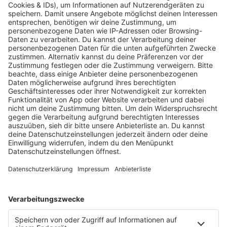
KW30 Album der Woche
SONNY FODERA “CAN WE DO IT
ALL AGAIN?”
Mit seinem sechsten Studioalbum präsentiert
Sonny Fodera ein Meisterwerk aus fünf Jahren
kreativer Arbeit – ein Zeugnis dafür, dass seine
Reise noch lange nicht zu Ende ist.
MEHR LESEN