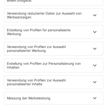
HOME
PROGRAMM
Sendeplan
DJs
Playlist
MUSIC
Streams
Album der Woche
News
Highlights
Charts
EVENTS