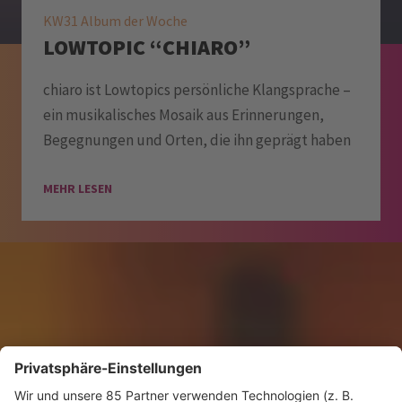
KW31 Album der Woche
LOWTOPIC “CHIARO”
chiaro ist Lowtopics persönliche Klangsprache –
ein musikalisches Mosaik aus Erinnerungen,
Begegnungen und Orten, die ihn geprägt haben
MEHR LESEN