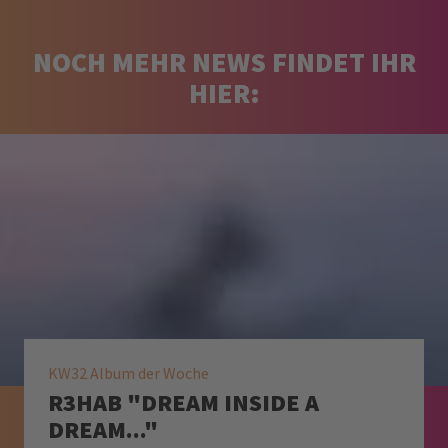
NOCH MEHR NEWS FINDET IHR
HIER:
KW32 Album der Woche
R3HAB "DREAM INSIDE A
DREAM..."