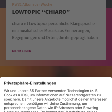
KW31 Album der Woche
LOWTOPIC “CHIARO”
chiaro ist Lowtopics persönliche Klangsprache –
ein musikalisches Mosaik aus Erinnerungen,
Begegnungen und Orten, die ihn geprägt haben
MEHR LESEN