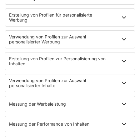
HOME
PROGRAMM
Sendeplan
DJs
Playlist
MUSIC
Streams
Album der Woche
News
Highlights
Charts
EVENTS
INFO
Kontakt
Newsletter