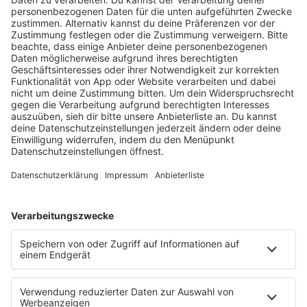
KW30 Album der Woche
SONNY FODERA “CAN WE DO IT
ALL AGAIN?”
Mit seinem sechsten Studioalbum präsentiert
Sonny Fodera ein Meisterwerk aus fünf Jahren
kreativer Arbeit – ein Zeugnis dafür, dass seine
Reise noch lange nicht zu Ende ist.
MEHR LESEN