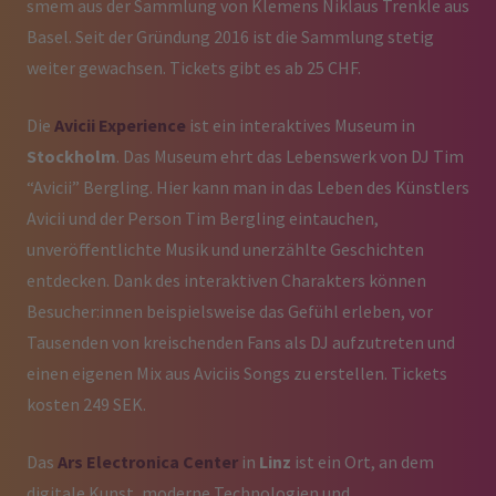
smem aus der Sammlung von Klemens Niklaus Trenkle aus
Basel. Seit der Gründung 2016 ist die Sammlung stetig
weiter gewachsen. Tickets gibt es ab 25 CHF.
Die
Avicii Experience
ist ein interaktives Museum in
Stockholm
. Das Museum ehrt das Lebenswerk von DJ Tim
“Avicii” Bergling. Hier kann man in das Leben des Künstlers
Avicii und der Person Tim Bergling eintauchen,
unveröffentlichte Musik und unerzählte Geschichten
entdecken. Dank des interaktiven Charakters können
Besucher:innen beispielsweise das Gefühl erleben, vor
Tausenden von kreischenden Fans als DJ aufzutreten und
einen eigenen Mix aus Aviciis Songs zu erstellen. Tickets
kosten 249 SEK.
Das
Ars Electronica Center
in
Linz
ist ein Ort, an dem
digitale Kunst, moderne Technologien und