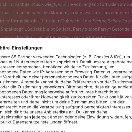
 sich im Takt der Musik wiegt, wird sie von langen Stofffäden am S
erpasst man beinahe den Moment, in dem weitere Tänzer:innen e
her formt sich das Bild einer Clubnacht. In
A Techno Ballert Odys
hpak sagt: „Ballett bleibt Ballett, Party bleibt Party.“ Besonders 
Ausdrucksweise schwingt eine gewisse non-Binärität mit.
t der eigenen Geschichte der Macher Alexander Abdukarimov,
myan verbunden. Anfang zwanzig kamen die drei nach Berlin und
ägt von Proben, Disziplin und Präzision. Nachts zog es sie dann i
r trotzdem ins Berghain oder ins Sisyphos gegangen.“ Der Kontra
anz muss alles exakt sein, man steht allein im Licht und wird von 
 du Solist bist oder nicht. Wer du bist, was du bist, wie du tanzt od
zu verlieren“, findet Shpak. Auf diesem Gefühl des Sich-Verlieren
see, auf eine Reise durch Irrwege und Umwege. „Es geht um eine Fi
ucht“, erklärt Shpak. Mehr muss man nicht wissen, um das Stück z