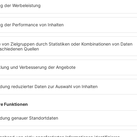
klassischen Ballett. Niema
tanzen, sich bewegen und d
„Das Publikum wird zu Feie
Tänzer Teil der Party sind.
die Balletttänzer:innen vo
und wieder auf. Sie versch
nah, dass man sie fast ber
Die Aufführung findet ihre
Mittlerweile trägt er hohe 
Nachdem er sich in der tanz
Stimme einer schillernden 
sie sein Nordstern, der ihn z
hinauf, das Stück endet. To
Die Zuschauenden sind bege
hat. „Es ist sehr anders, a