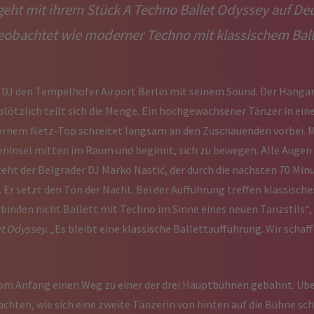
geht mit ihrem Stück A Techno Ballet Odyssey auf De
obachtet wie moderner Techno mit klassischem Balle
n DJ den Tempelhofer Airport Berlin mit seinem Sound. Der Hangar 5
lötzlich teilt sich die Menge. Ein hochgewachsener Tänzer in ei
rnem Netz-Top schreitet langsam an den Zuschauenden vorbei. M
ninsel mitten im Raum und beginnt, sich zu bewegen. Alle Augen s
steht der Belgrader DJ Marko Nastić, der durch die nächsten 70 Min
. Er setzt den Ton der Nacht. Bei der Aufführung treffen klassisch
rbinden nicht Ballett mit Techno im Sinne eines neuen Tanzstils“,
et Odyssey
. „Es bleibt eine klassische Ballettaufführung. Wir schaff
vom Anfang einen Weg zu einer der drei Hauptbühnen gebahnt. Übe
hten, wie sich eine zweite Tänzerin von hinten auf die Bühne schle