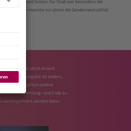
 sagen Emily und Simon. Für Vladi war besonders die
scheidend. „Ich mochte vor allem die Genderneutralität
statt, der Beat setzt erneut
Ort an. Jede Ausgabe ist anders,
us gastiert, gelten andere
n, mit klarem Anfang- und Ende zu
en weitergefeiert werden kann.