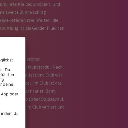
aum ihres Kleides umspielt. Und
ine zweite Bühne schräg
sey
existieren zwei Welten, die
auffällig ist die Gender Fluidität
 tanzten am Berliner
n die Clubs der Hauptstadt. „Nach
st zwischen Ballett und Club war
allen beobachtet. Im Club ist das
er ob du überhaupt tanzt. Beim
s baut
A Techno Ballet Odyssey
auf.
gur, die sich im Club verliert und
u schauen.