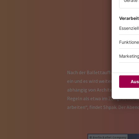
Nach der Ballettaufführung ist de
ein und es wird weiter getanzt. E
abhängig von Architektur, Publik
Regeln als etwa im Zoogesellschaf
arbeiten“, findet Shpak. Der Aben
Berlin Ballet Company