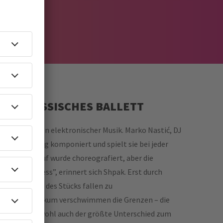
AUF KLASSISCHES BALLETT
as Projekt von elektronischer Musik. Marko Nastić, DJ
d vollständig komponiert und spielt sie bei jeder
erst da, darauf wurde choreografiert, aber die
samer Prozess”, erinnert sich Shpak. Erst durch
ich innerhalb des Stücks fallen zu
nnen und Publikum verschwimmen die Grenzen – die
hen. Das ist wohl auch der größte Unterschied zum