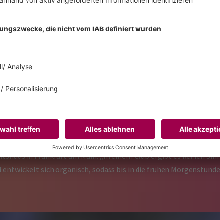
Technomusik ist ganz toll“,
Inklusivität des Stücks ent
sehr. Und die Musik.“
r Abend jedoch noch nicht vorbei. An den Decks findet ein Wechsel 
in Abend dauert rund sieben Stunden und passt sich dem jeweiligen 
um und Energie. Wenn das Projekt in Clubs wie dem Kölner Bootsha
tshaus in Frankfurt am Main. „In einem Club ergibt es keinen Sin
d entwickelt sich organisch, sodass bis in die frühen Morgenstund