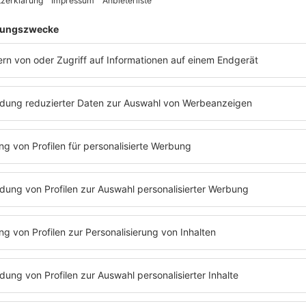
TECHNO TRIFFT 
Musikalisch getragen wird d
und Produzent, hat den Soun
Show live. „Die Musik war zu
Entwicklung war ein gemein
die Beats wird es möglich, s
lassen. Zwischen Tänzer:i
Vierte Wand wird durchbroc