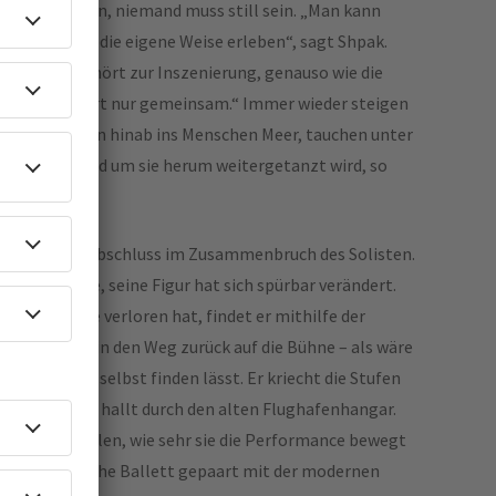
nd muss sitzen, niemand muss still sein. „Man kann
en Abend auf die eigene Weise erleben“, sagt Shpak.
rnden und gehört zur Inszenierung, genauso wie die
 Beides existiert nur gemeinsam.“ Immer wieder steigen
n ihren Bühnen hinab ins Menschen Meer, tauchen unter
winden, während um sie herum weitergetanzt wird, so
ühren kann.
n krönenden Abschluss im Zusammenbruch des Solisten.
Absatzschuhe, seine Figur hat sich spürbar verändert.
enden Menge verloren hat, findet er mithilfe der
Opernsängerin den Weg zurück auf die Bühne – als wäre
urück zu sich selbst finden lässt. Er kriecht die Stufen
sender Beifall hallt durch den alten Flughafenhangar.
istert, erzählen, wie sehr sie die Performance bewegt
ber das klassische Ballett gepaart mit der modernen