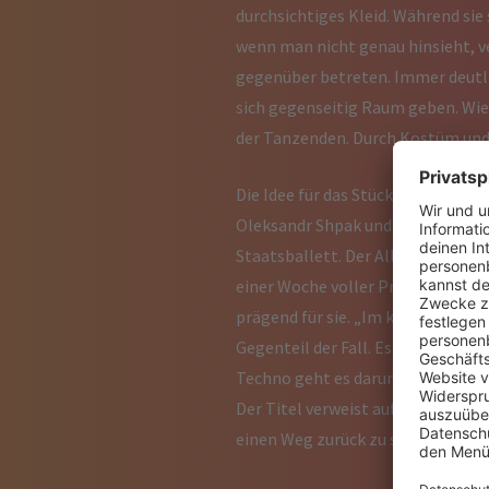
durchsichtiges Kleid. Während sie
wenn man nicht genau hinsieht, v
gegenüber betreten. Immer deutlic
sich gegenseitig Raum geben. Wie S
der Tanzenden. Durch Kostüm und 
Die Idee für das Stück ist eng mi
Oleksandr Shpak und Arshak Ghalu
Staatsballett. Der Alltag war gepr
einer Woche voller Proben sind wi
prägend für sie. „Im klassischen T
Gegenteil der Fall. Es ist egal, ob
Techno geht es darum, sich selbst 
Der Titel verweist auf Homers Odys
einen Weg zurück zu sich selbst s