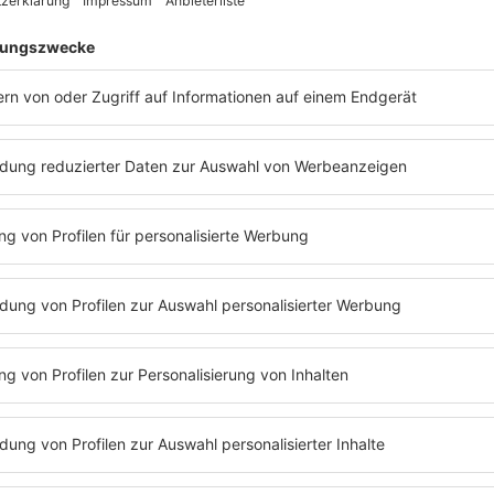
DAS MIX MISSION 
Zum Ostermontag gibt’s bei
Stunden lang elektronische 
MEHR LESEN