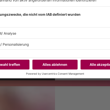
SUNSHINE LIVE TW
2025 beginnt mit eurer Mu
Twenty Five zusammengestell
der Welt der elektronischen
MEHR LESEN