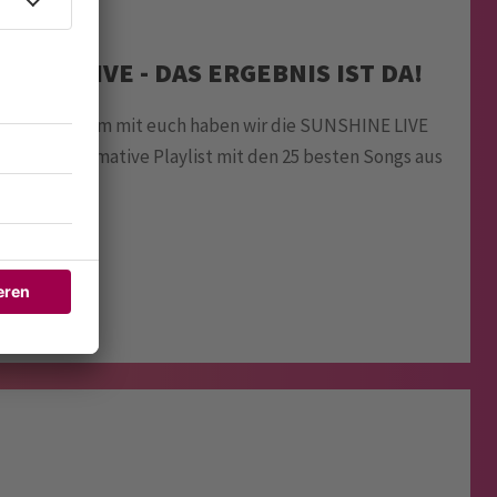
ENTY FIVE - DAS ERGEBNIS IST DA!
sik! Gemeinsam mit euch haben wir die SUNSHINE LIVE
t: die ultimative Playlist mit den 25 besten Songs aus
 Musik.