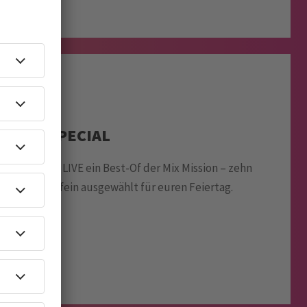
OSTER SPECIAL
 SUNSHINE LIVE ein Best-Of der Mix Mission – zehn
Highlights, fein ausgewählt für euren Feiertag.