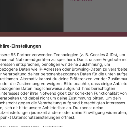
FESTIVAL SOMMER 
Die geilste Zeit des Jahres
Gewinnt ab dem 26. Mai Tick
euch jetzt an!
MEHR LESEN