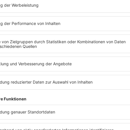
SUNSHINE LIVE RE
GEHT WEITER!
Das Kult-Event für alle Fans
noch größer!
MEHR LESEN