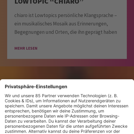
LOWTOPIC “CHIARO”
chiaro ist Lowtopics persönliche Klangsprache –
ein musikalisches Mosaik aus Erinnerungen,
Begegnungen und Orten, die ihn geprägt haben
MEHR LESEN