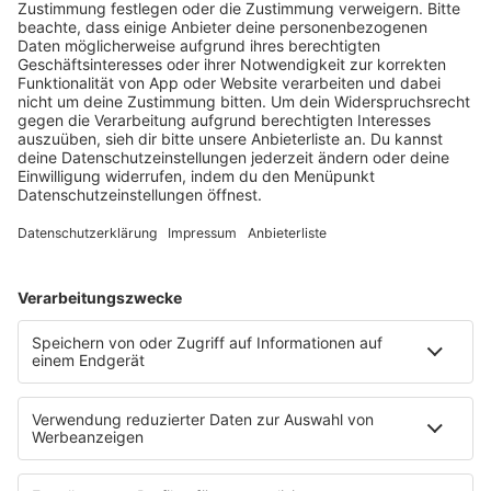
KW30 Album der Woche
SONNY FODERA “CAN WE DO IT
ALL AGAIN?”
Mit seinem sechsten Studioalbum präsentiert
Sonny Fodera ein Meisterwerk aus fünf Jahren
kreativer Arbeit – ein Zeugnis dafür, dass seine
Reise noch lange nicht zu Ende ist.
MEHR LESEN
HOME
PROGRAMM