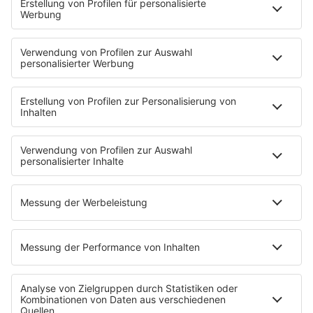
Sendeplan
DJs
Playlist
MUSIC
Streams
Album der Woche
News
Highlights
Charts
EVENTS
INFO
Kontakt
Newsletter
Empfang
sunshine live App