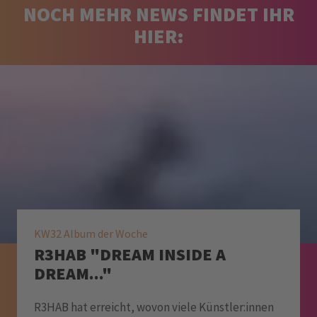
NOCH MEHR NEWS FINDET IHR
HIER:
KW32 Album der Woche
R3HAB "DREAM INSIDE A
DREAM..."
R3HAB hat erreicht, wovon viele Künstler:innen