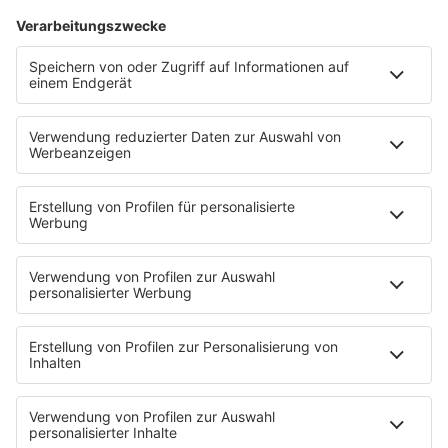
HOME
PROGRAMM
Sendeplan
DJs
Playlist
MUSIC
Streams
Album der Woche
News
Highlights