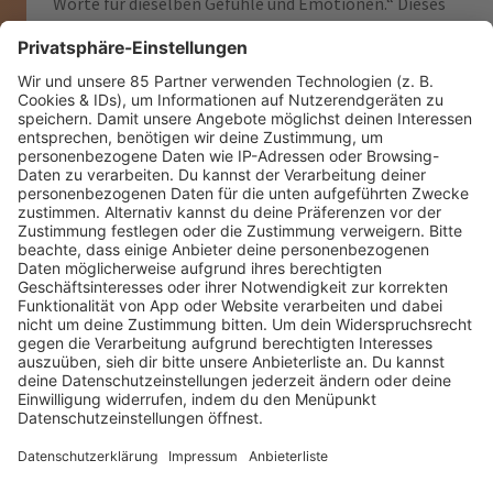
Worte für dieselben Gefühle und Emotionen.“ Dieses
Jahr kehrt Justice zurück – aber eigentlich waren sie
nie wirklich weg.
JUSTICE - ONE NIGHT/ ALL
NIGHT X D.A.N.C.E. (LIVE AT
COACHELLA 2024)