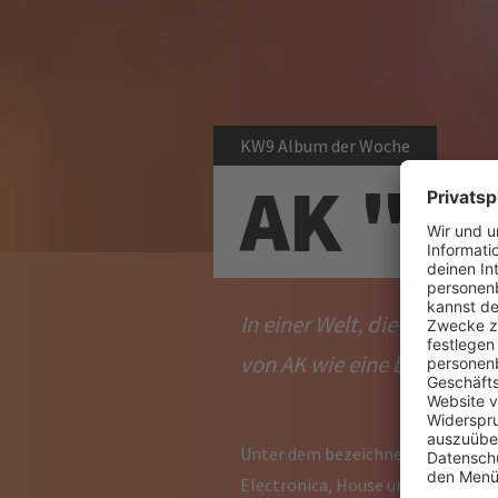
KW9 Album der Woche
AK "LE
In einer Welt, die von stän
von AK wie eine bewusste
Unter dem bezeichnenden Titel
le
Electronica, House und sanften Am