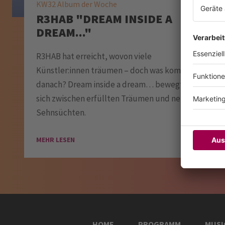
KW32 Album der Woche
R3HAB "DREAM INSIDE A
DREAM..."
R3HAB hat erreicht, wovon viele
Künstler:innen träumen – doch was kommt
danach? Dream inside a dream… bewegt
sich zwischen erfüllten Träumen und neuen
Sehnsüchten.
MEHR LESEN
HOME
PROGRAMM
MUSI