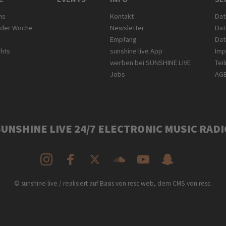
ms
Kontakt
Dat
 der Woche
Newsletter
Dat
Empfang
Dat
ghts
sunshine live App
Im
werben bei SUNSHINE LIVE
Tei
Jobs
AG
SUNSHINE LIVE 24/7 ELECTRONIC MUSIC RADI
© sunshine live / realisiert auf Basis von resc.web, dem CMS von resc.