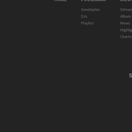
Sendeplan
Strea
DJs
Album
Playlist
News
Highli
Charts