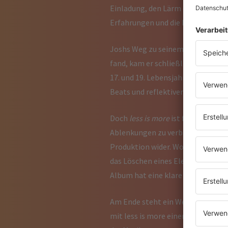
Einladung, den Lärm der Welt für 
Erfahrungen und die Menschen, di
Joshs Weg zu seinem jetzigen Sou
fand, kam er schließlich über ein
17. und 19. Lebensjahr begann sich
Beats und reflektiven, ruhigen 
Doch
less is more
ist für Josh vor
Ablenkungen zu verbannen und Prio
Produktion wider. Wo früher viell
das Löschen eines Elements oft me
Album hat eine klare Daseinsbere
Am Ende steht ein Werk, das den H
mit less is more einen Raum scha