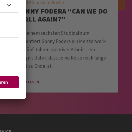
KW30 Album der Woche
SONNY FODERA “CAN WE DO
IT ALL AGAIN?”
Mit seinem sechsten Studioalbum
präsentiert Sonny Fodera ein Meisterwerk
aus fünf Jahren kreativer Arbeit – ein
Zeugnis dafür, dass seine Reise noch lange
nicht zu Ende ist.
MEHR LESEN
RVICE