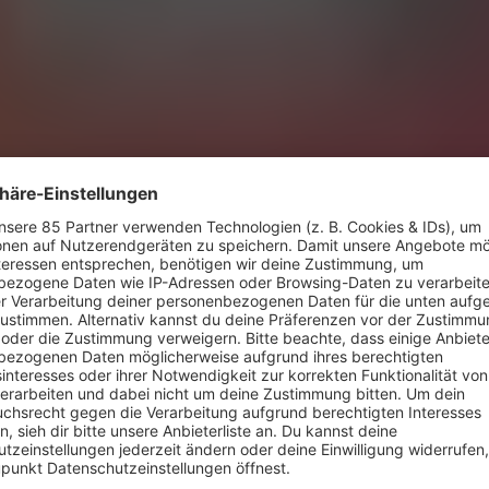
SS IS MORE"
diger Erreichbarkeit und digitalem Rauschen geprägt 
 Atempause.
ss is more
hat der Künstler ein Werk geschaffen, das nicht nur kla
bient-Klängen wandert, sondern auch eine tiefe Lebensphilosophi