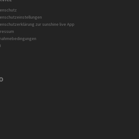
enschutz
enschutzeinstellungen
enschutzerklärung zur sunshine live App
pressum
lnahmebedingungen
B
O