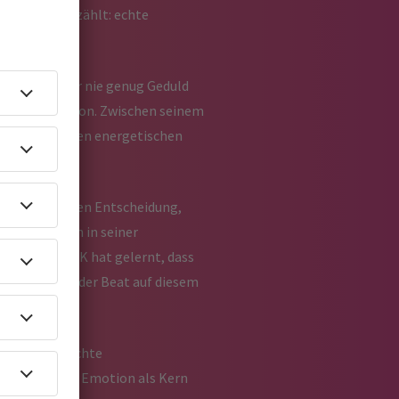
as wirklich zählt: echte
 lernte, aber nie genug Geduld
italen Produktion. Zwischen seinem
sik, die zwischen energetischen
on der bewussten Entscheidung,
sich deutlich in seiner
te Balance: AK hat gelernt, dass
hesizer und jeder Beat auf diesem
nnen. Josh möchte
nnung auf die Emotion als Kern