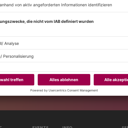
KW31 Album der Woche
LOWTOPIC “CHIARO”
chiaro ist Lowtopics persönliche
Klangsprache – ein musikalisches Mosaik
aus Erinnerungen, Begegnungen und Orten,
die ihn geprägt haben
MEHR LESEN
C
EVENTS
INFO
SE