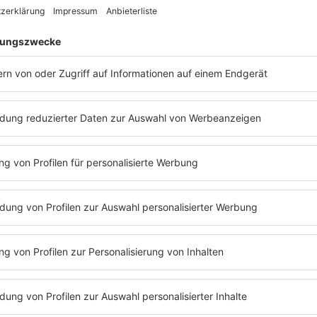
einen Moment stummzuschalten und den Blick auf das zu richten, w
e unser Leben erfüllen.
nd war ein Prozess. Nachdem er als Kind verschiedene Instrumente
en Freund zur elektronischen Musik und so zur Faszination für dig
 jener Stil zu festigen, der heute seine Handschrift trägt. Eine Mu
Momenten atmet.
 allem ein privates Credo. Die Arbeit an dem Album war geprägt v
ritäten neu zu ordnen. Dieser Fokus auf das Wesentliche spiegelt 
eicht Tonspuren angehäuft wurden, herrscht heute eine disziplinier
hr Kraft freisetzt als das Hinzufügen. Jedes Geräusch, jeder Synt
chtigung.
örer:innen dazu einlädt, sich auf die eigenen Prioritäten zu besi
ffen, in dem Menschen wieder etwas spüren können: eine Rückbesi