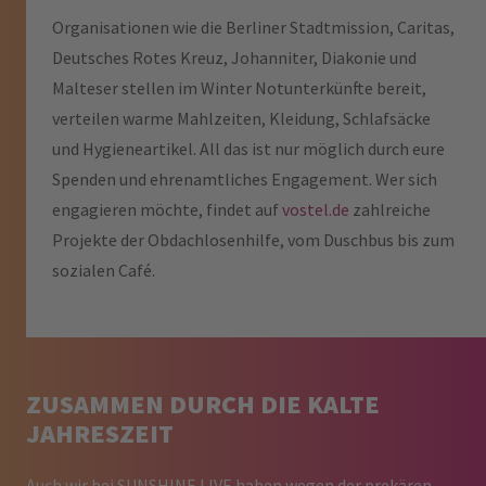
Organisationen wie die Berliner Stadtmission, Caritas,
Deutsches Rotes Kreuz, Johanniter, Diakonie und
Malteser stellen im Winter Notunterkünfte bereit,
verteilen warme Mahlzeiten, Kleidung, Schlafsäcke
und Hygieneartikel. All das ist nur möglich durch eure
Spenden und ehrenamtliches Engagement. Wer sich
engagieren möchte, findet auf
vostel.de
zahlreiche
Projekte der Obdachlosenhilfe, vom Duschbus bis zum
sozialen Café.
ZUSAMMEN DURCH DIE KALTE
JAHRESZEIT
Auch wir bei SUNSHINE LIVE haben wegen der prekären