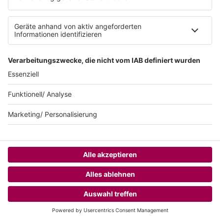
AGB
SUNSHINE LIVE 24/7 ELECTRONIC
MUSIC RADIO
© sunshine live / realisiert auf Basis von resc.web, dem CMS von resc.
HOME
CHANNELS
MENÜ
LOGIN