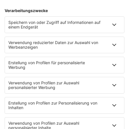
MEHR LESEN
HOME
PROGRAMM
Sendeplan
DJs
Playlist
MUSIC
Streams
Album der Woche
News