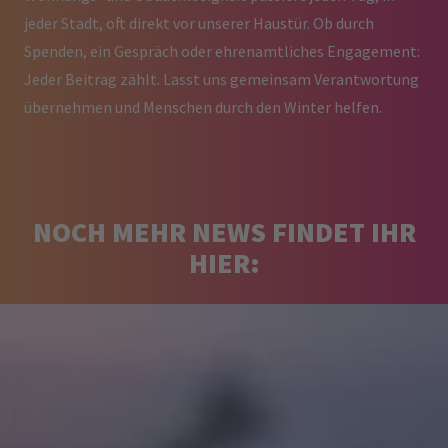
jeder Stadt, oft direkt vor unserer Haustür. Ob durch
Spenden, ein Gespräch oder ehrenamtliches Engagement:
Jeder Beitrag zählt. Lasst uns gemeinsam Verantwortung
übernehmen und Menschen durch den Winter helfen.
NOCH MEHR NEWS FINDET IHR
HIER: