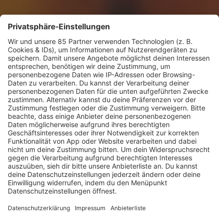
KW30 Album der Woche
SONNY FODERA “CAN WE DO IT
ALL AGAIN?”
Mit seinem sechsten Studioalbum präsentiert
Sonny Fodera ein Meisterwerk aus fünf Jahren
kreativer Arbeit – ein Zeugnis dafür, dass seine
Reise noch lange nicht zu Ende ist.