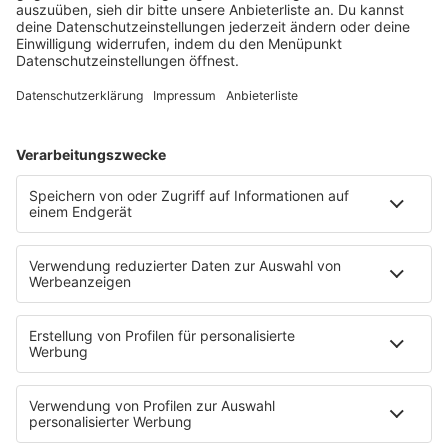
Sonny Fodera ein Meisterwerk aus fünf Jahren
kreativer Arbeit – ein Zeugnis dafür, dass seine
Reise noch lange nicht zu Ende ist.
MEHR LESEN
HOME
PROGRAMM
Sendeplan
DJs
Playlist