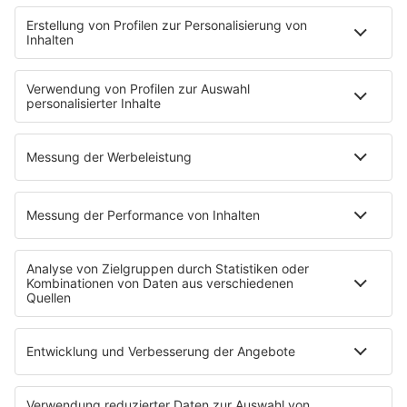
MUSIC
Streams
Album der Woche
News
Highlights
Charts
EVENTS
INFO
Kontakt
Newsletter
Empfang
sunshine live App
werben bei SUNSHINE LIVE
Jobs
SERVICE