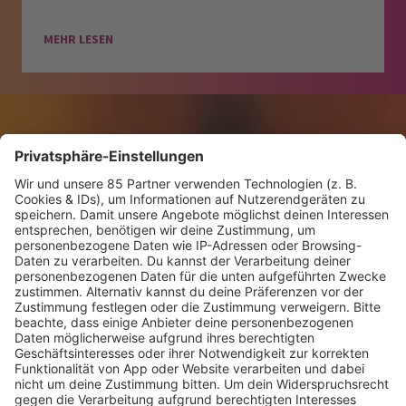
MEHR LESEN
KW30 Album der Woche
SONNY FODERA “CAN WE DO IT
ALL AGAIN?”
Mit seinem sechsten Studioalbum präsentiert