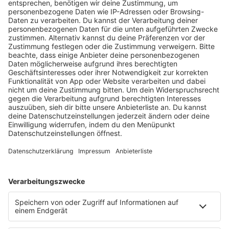
KW30 Album der Woche
SONNY FODERA “CAN WE DO IT
ALL AGAIN?”
Mit seinem sechsten Studioalbum präsentiert
Sonny Fodera ein Meisterwerk aus fünf Jahren
kreativer Arbeit – ein Zeugnis dafür, dass seine
Reise noch lange nicht zu Ende ist.
MEHR LESEN