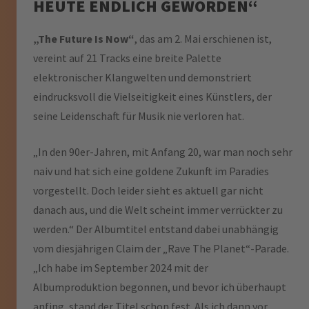
HEUTE ENDLICH GEWORDEN“
„The Future Is Now“
, das am 2. Mai erschienen ist,
vereint auf 21 Tracks eine breite Palette
elektronischer Klangwelten und demonstriert
eindrucksvoll die Vielseitigkeit eines Künstlers, der
seine Leidenschaft für Musik nie verloren hat.
„In den 90er-Jahren, mit Anfang 20, war man noch sehr
naiv und hat sich eine goldene Zukunft im Paradies
vorgestellt. Doch leider sieht es aktuell gar nicht
danach aus, und die Welt scheint immer verrückter zu
werden.“ Der Albumtitel entstand dabei unabhängig
vom diesjährigen Claim der „Rave The Planet“-Parade.
„Ich habe im September 2024 mit der
Albumproduktion begonnen, und bevor ich überhaupt
anfing, stand der Titel schon fest. Als ich dann vor