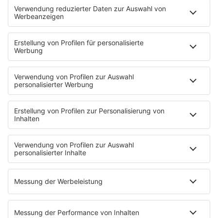
HOME
PROGRAMM
Sendeplan
DJs
Playlist
MUSIC
Streams
Album der Woche
News
Highlights
Charts
EVENTS
INFO