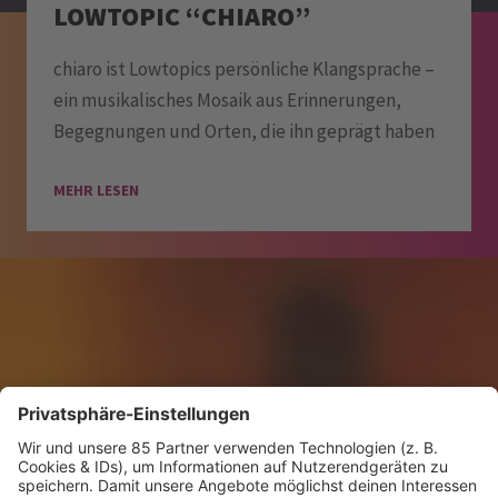
LOWTOPIC “CHIARO”
chiaro ist Lowtopics persönliche Klangsprache –
ein musikalisches Mosaik aus Erinnerungen,
Begegnungen und Orten, die ihn geprägt haben
MEHR LESEN