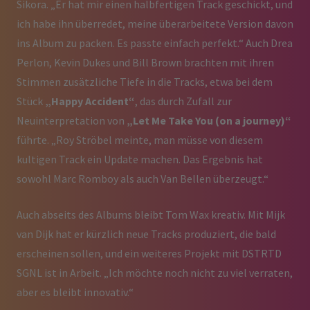
Sikora. „Er hat mir einen halbfertigen Track geschickt, und
ich habe ihn überredet, meine überarbeitete Version davon
ins Album zu packen. Es passte einfach perfekt.“ Auch Drea
Perlon, Kevin Dukes und Bill Brown brachten mit ihren
Stimmen zusätzliche Tiefe in die Tracks, etwa bei dem
Stück
„Happy Accident“
, das durch Zufall zur
Neuinterpretation von
„Let Me Take You (on a journey)“
führte. „Roy Ströbel meinte, man müsse von diesem
kultigen Track ein Update machen. Das Ergebnis hat
sowohl Marc Romboy als auch Van Bellen überzeugt.“
Auch abseits des Albums bleibt Tom Wax kreativ. Mit Mijk
van Dijk hat er kürzlich neue Tracks produziert, die bald
erscheinen sollen, und ein weiteres Projekt mit DSTRTD
SGNL ist in Arbeit. „Ich möchte noch nicht zu viel verraten,
aber es bleibt innovativ.“