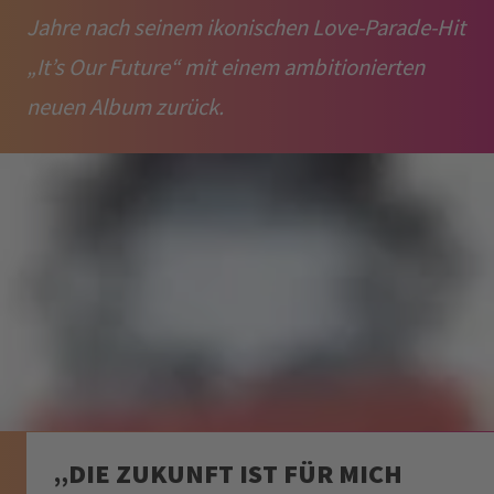
Jahre nach seinem ikonischen Love-Parade-Hit
„It’s Our Future“ mit einem ambitionierten
neuen Album zurück.
„DIE ZUKUNFT IST FÜR MICH