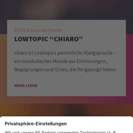
KW31 Album der Woche
LOWTOPIC “CHIARO”
chiaro ist Lowtopics persönliche Klangsprache –
ein musikalisches Mosaik aus Erinnerungen,
Begegnungen und Orten, die ihn geprägt haben
MEHR LESEN