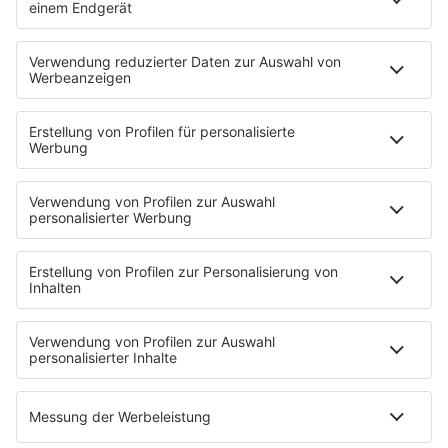
HOME
PROGRAMM
Sendeplan
DJs
Playlist
MUSIC
Streams
Album der Woche
News
Highlights
Charts
EVENTS