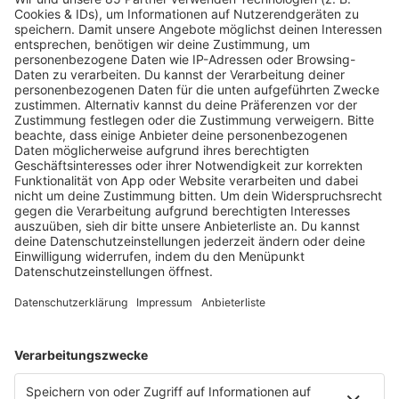
KW30 Album der Woche
SONNY FODERA “CAN WE DO IT
ALL AGAIN?”
Mit seinem sechsten Studioalbum präsentiert
Sonny Fodera ein Meisterwerk aus fünf Jahren
kreativer Arbeit – ein Zeugnis dafür, dass seine
Reise noch lange nicht zu Ende ist.
MEHR LESEN