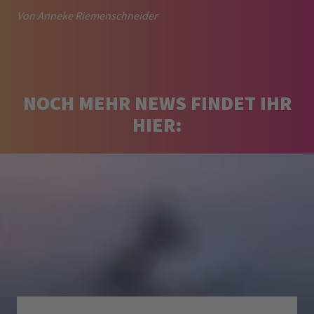
Von Anneke Riemenschneider
NOCH MEHR NEWS FINDET IHR
HIER: