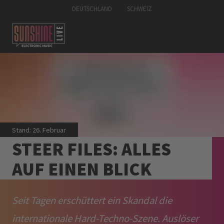
DEUTSCHLAND
SCHWEIZ
Stand: 26. Februar
STEER FILES: ALLES
AUF EINEN BLICK
Seit Tagen erschüttert ein Skandal die
internationale Hard-Techno-Szene. Auslöser