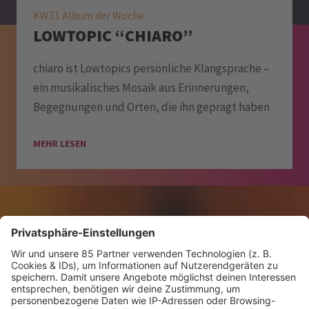
KW31 Album der Woche
LOWTOPIC “CHIARO”
chiaro ist Lowtopics persönliche Klangsprache –
ein musikalisches Mosaik aus Erinnerungen,
Begegnungen und Orten, die ihn geprägt haben
MEHR LESEN