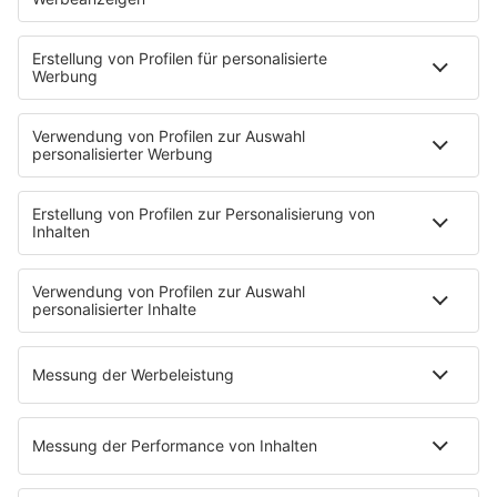
HOME
PROGRAMM
Sendeplan
DJs
Playlist
MUSIC
Streams
Album der Woche
News
Highlights
Charts
EVENTS
INFO
Kontakt
Newsletter