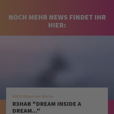
NOCH MEHR NEWS FINDET IHR
HIER:
KW32 Album der Woche
R3HAB "DREAM INSIDE A
DREAM..."