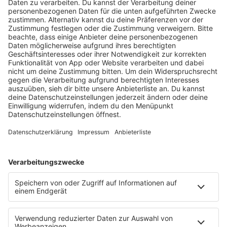
KW30 Album der Woche
SONNY FODERA “CAN WE DO IT
ALL AGAIN?”
Mit seinem sechsten Studioalbum präsentiert
Sonny Fodera ein Meisterwerk aus fünf Jahren
kreativer Arbeit – ein Zeugnis dafür, dass seine
Reise noch lange nicht zu Ende ist.
MEHR LESEN