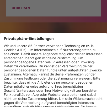
MEHR LESEN
KW30 Album der Woche
SONNY FODERA “CAN WE DO IT
ALL AGAIN?”
Mit seinem sechsten Studioalbum präsentiert