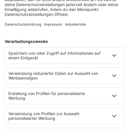
Sonny Fodera ein Meisterwerk aus fünf Jahren
kreativer Arbeit – ein Zeugnis dafür, dass seine
Reise noch lange nicht zu Ende ist.
MEHR LESEN
HOME
PROGRAMM
Sendeplan
DJs
Playlist