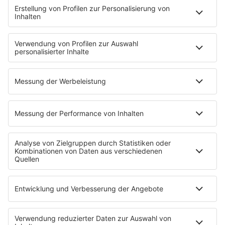
MUSIC
Streams
Album der Woche
News
Highlights
Charts
EVENTS
INFO
Kontakt
Newsletter
Empfang
sunshine live App
werben bei SUNSHINE LIVE
Jobs
SERVICE