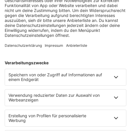
VON NACHTSCHWÄRMERN UND
FREIGEISTERN
MEHR LESEN
HOME
PROGRAMM
Sendeplan
DJs