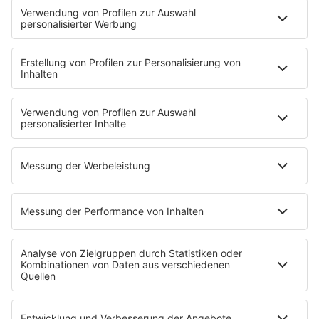
Playlist
MUSIC
Streams
Album der Woche
News
Highlights
Charts
EVENTS
INFO
Kontakt
Newsletter
Empfang
sunshine live App
werben bei SUNSHINE LIVE
Jobs