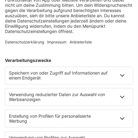
VON NACHTSCHWÄRMERN UND
FREIGEISTERN
MEHR LESEN
HOME
PROGRAMM
Sendeplan
DJs
Playlist