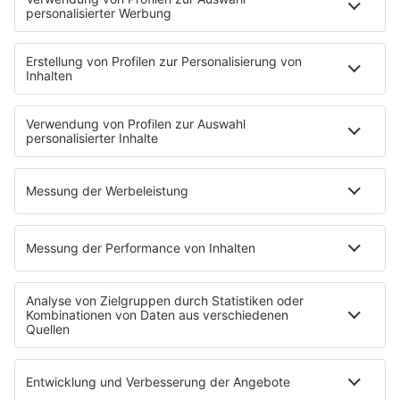
MUSIC
Streams
Album der Woche
News
Highlights
Charts
EVENTS
INFO
Kontakt
Newsletter
Empfang
sunshine live App
werben bei SUNSHINE LIVE
Jobs