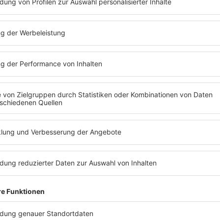
seine Musik im klassischen Sinne komponiert. Persön
n.
es bei
Erwin
. Der Song ist seinem Hund gewidmet un
zess
kombiniert treibende Electro-Sounds mit klaren Ein
den 90er-Jahren. Mit
U Don’t Want This
schlägt das 
 zu
deutlich raueren Ton an. Der Track setzt auf einen
ungeschliffenen Sound und hebt sich damit bewusst 
ebt über
polierten Dance-Produktionen ab.
 die
en Teil der Leipziger Musikszene. Bevor er elektronische Musik produ
iedenen Bands. Später verlagerte sich sein Fokus auf elektronisch
und EPs und entwickelte einen Sound, der sich bewusst nicht auf e
aut unter anderem durch Releases auf Labels wie Acker Records 