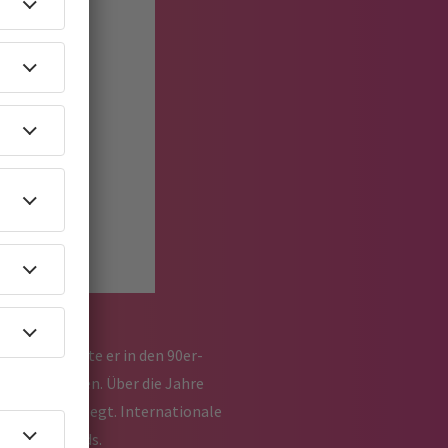
licher wird
d
flüssen aus
Album einen
von stark
zierte, spielte er in den 90er-
e Produktionen. Über die Jahre
in Genre festlegt. Internationale
und Ki Records.