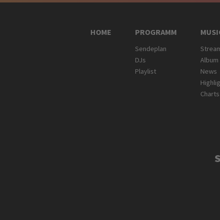
HOME
PROGRAMM
MUSI
Sendeplan
Strea
DJs
Album
Playlist
News
Highli
Charts