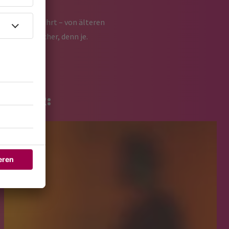
t zusammenführt – von älteren
 und persönlicher, denn je.
R HIER: