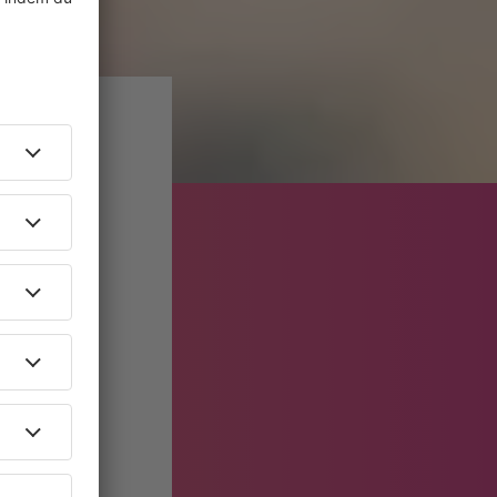
lten. Neben
k bei
Traffic
m und
S
. Das Stück
ichen 5/4-
Song
. Es
pzigers, der