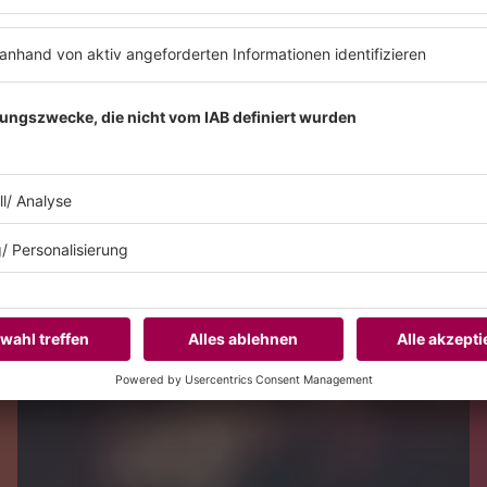
cronaut nun ein Album, das unterschiedliche Phasen seiner Arbei
. Das Ergebnis ist ein Album, das stilistisch breit aufgestellt ist
EHR SPANNENDE ARTISTS FINDET IH