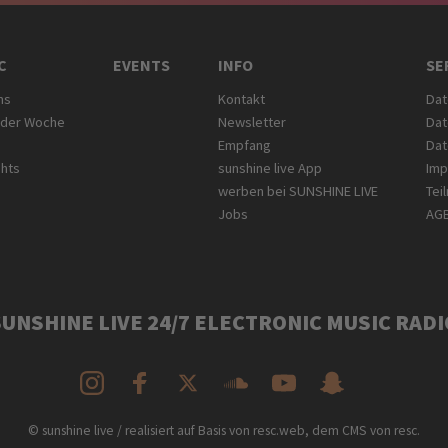
C
EVENTS
INFO
SE
ms
Kontakt
Dat
 der Woche
Newsletter
Dat
Empfang
Dat
ghts
sunshine live App
Im
werben bei SUNSHINE LIVE
Tei
Jobs
AG
SUNSHINE LIVE 24/7 ELECTRONIC MUSIC RADI
© sunshine live / realisiert auf Basis von resc.web, dem CMS von resc.