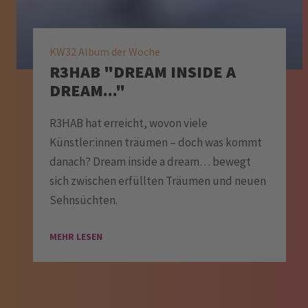
KW32 Album der Woche
R3HAB "DREAM INSIDE A
DREAM..."
R3HAB hat erreicht, wovon viele
Künstler:innen träumen – doch was kommt
danach? Dream inside a dream… bewegt
sich zwischen erfüllten Träumen und neuen
Sehnsüchten.
MEHR LESEN