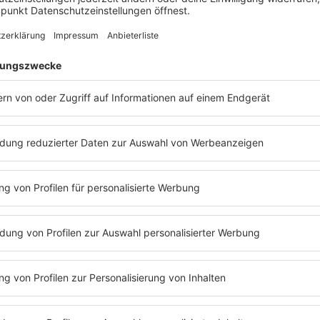
schen
wesentlichen Dinge im Leben oft simpel bleiben sol
t Ideen,
Joris Rose bereichern weitere Gäste wie Saskia Strec
Lights
oder Moritz Fasbender bei
Firealarm
das Albu
verleihen der Produktion zusätzliche Facetten.
roos-
Ein dramatischer Höhepunkt des Albums ist
HORSE
erste
stammt ursprünglich aus einem Projekt mit dem
atisiert
Gewandhausorchester Leipzig. Mit einem ungewöhnl
Takt, Glockenspiel, Marimba und Orgel vereint der 
 Diese
Zerbrechlichkeit und Kraft auf beeindruckende Weise
t sich
verdeutlicht den handwerklichen Hintergrund des Lei
thahn,