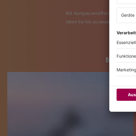
Mit
Kompas
veröffentlicht The Mi
Ideen bis hin zu neuen Produktionen
NOCH M