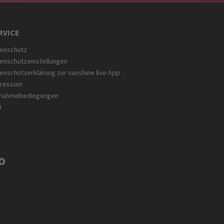
RVICE
enschutz
enschutzeinstellungen
enschutzerklärung zur sunshine live App
pressum
lnahmebedingungen
B
O