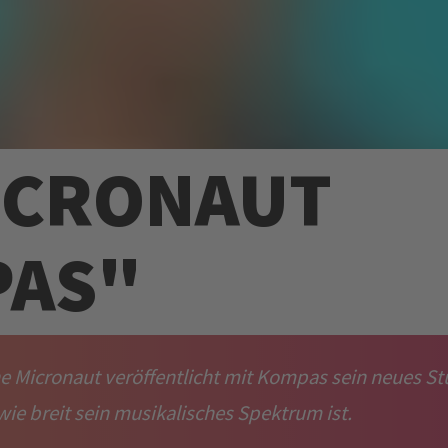
ICRONAUT
PAS"
e Micronaut veröffentlicht mit Kompas sein neues St
 wie breit sein musikalisches Spektrum ist.