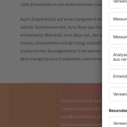
tiefe Emotionen in ein elektronisches Gewand zu hülle
Auch
Simple
blickt auf einen längeren Entstehungspro
zurück. Gemeinsam mit Joris Rose aus Rostock
entwickelte Während Joris dazu riet, das Ganze einfach
halten, entwickelte sich der Song schließlich zu einem
euphorischen Soundgewitter. Eine warme Stimme schw
dem energetischen Fundament und erinnert daran, dass
Stefan Streck ist seit vielen Jahr
Jahren zunächst Gitarre in versch
veröffentlichte er mehrere Alben 
Aufmerksamkeit bekam The Micron