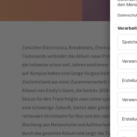
Zwischen Electronica, Breakbeats, Electro und melodi
Clubsounds verbindet das Album neue Produktionen mi
die teilweise schon seit Jahren existieren. Einige Songs
auf
Kompas
haben eine lange Vorgeschichte.
Broken
End
entstand aus einer Zusammenarbeit mit Robert G
Albout von Emily's Giant, die bereits 2016 begann. Die 
Skizze für den Track folgte zwei Jahre später. Sie them
eine schwierige Zukunft, bietet aber gleichzeitig einen
rettenden Strohhalm für Mut und den nächsten Schritt.
Mischung aus Melancholie und Aufbruchsstimmung zieh
durch das gesamte Album und zeigt das Talent von Ter