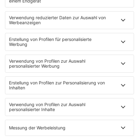
HOME
PROGRAMM
Sendeplan
DJs
Playlist
MUSIC
Streams
Album der Woche
News
Highlights
Charts
EVENTS