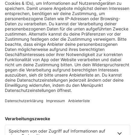
KW30 Album der Woche
SONNY FODERA “CAN WE DO IT
ALL AGAIN?”
Mit seinem sechsten Studioalbum präsentiert
Sonny Fodera ein Meisterwerk aus fünf Jahren
kreativer Arbeit – ein Zeugnis dafür, dass seine
Reise noch lange nicht zu Ende ist.
MEHR LESEN