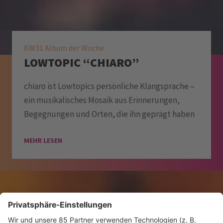
KW31 Album der Woche
LOWTOPIC “CHIARO”
chiaro ist Lowtopics persönliche Klangsprache –
ein musikalisches Mosaik aus Erinnerungen,
Begegnungen und Orten, die ihn geprägt haben
MEHR LESEN