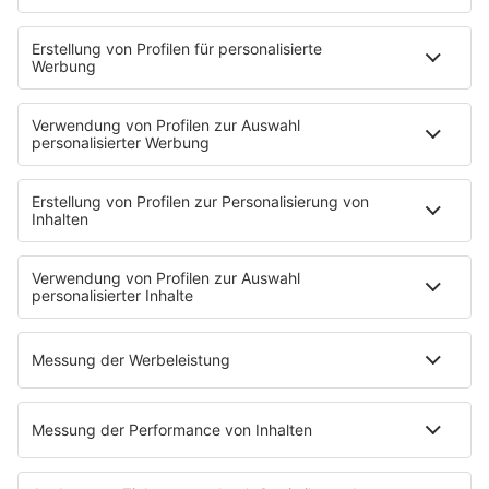
HOME
PROGRAMM
Sendeplan
DJs
Playlist
MUSIC
Streams
Album der Woche
News
Highlights
Charts
EVENTS
INFO
Kontakt
Newsletter