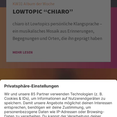
KW31 Album der Woche
LOWTOPIC “CHIARO”
chiaro ist Lowtopics persönliche Klangsprache –
ein musikalisches Mosaik aus Erinnerungen,
Begegnungen und Orten, die ihn geprägt haben
MEHR LESEN