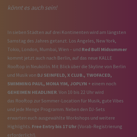
könnt es auch sein!
In sieben Städten auf drei Kontinenten wird am längsten
Samstag des Jahres getanzt. Los Angeles, New York,
Tokio, London, Mumbai, Wien – und
Red Bull Midsummer
kommt jetzt auch nach Berlin, auf das neue KALLE
Rooftop in Neukölln. Mit Blick über die Skyline von Berlin
und Musik von
DJ SEINFELD, X CLUB., TWOFACED,
SWIMMING PAUL, MONA YIM, JOPLYN
+ einem noch
GEHEIMEN HEADLINER
. Von 10 bis 22 Uhr wird
das Rooftop zur Sommer-Location für Musik, gute Vibes
und jede Menge Programm. Neben den DJ-Sets
erwarten euch ausgewählte Workshops und weitere
Highlights.
Free Entry bis 17 Uhr
(Vorab-Registrierung
erforderlich!).