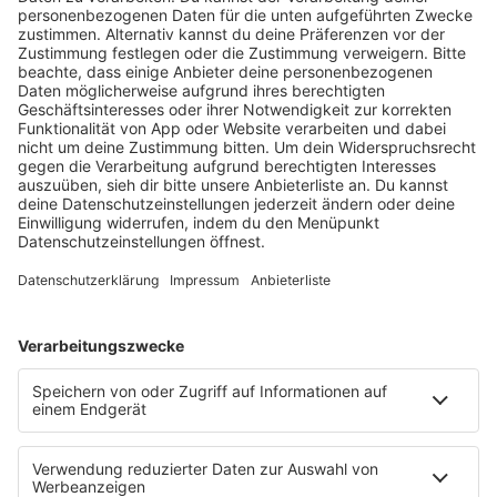
KW30 Album der Woche
SONNY FODERA “CAN WE DO IT
ALL AGAIN?”
Mit seinem sechsten Studioalbum präsentiert
Sonny Fodera ein Meisterwerk aus fünf Jahren
kreativer Arbeit – ein Zeugnis dafür, dass seine
Reise noch lange nicht zu Ende ist.
MEHR LESEN