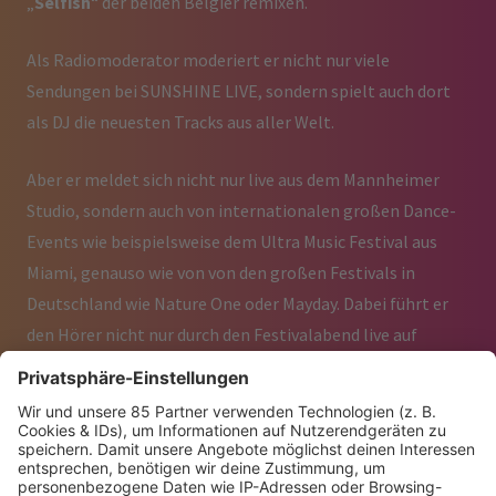
„
Selfish
“ der beiden Belgier remixen.
Als Radiomoderator moderiert er nicht nur viele
Sendungen bei SUNSHINE LIVE, sondern spielt auch dort
als DJ die neuesten Tracks aus aller Welt.
Aber er meldet sich nicht nur live aus dem Mannheimer
Studio, sondern auch von internationalen großen Dance-
Events wie beispielsweise dem Ultra Music Festival aus
Miami, genauso wie von von den großen Festivals in
Deutschland wie Nature One oder Mayday. Dabei führt er
den Hörer nicht nur durch den Festivalabend live auf
SUNSHINE LIVE
, sondern hat dabei auch die großen DJ-
Superstars am Mikrofon.
Auch als DJ kann er auf zahlreiche Auftritte zurückblicken:
Nicht nur bundesweit in den Clubs, sondern auch auf