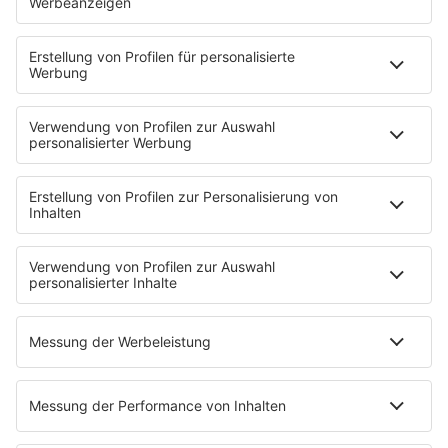
HOME
PROGRAMM
Sendeplan
DJs
Playlist
MUSIC
Streams
Album der Woche
News
Highlights
Charts
EVENTS
INFO
Kontakt