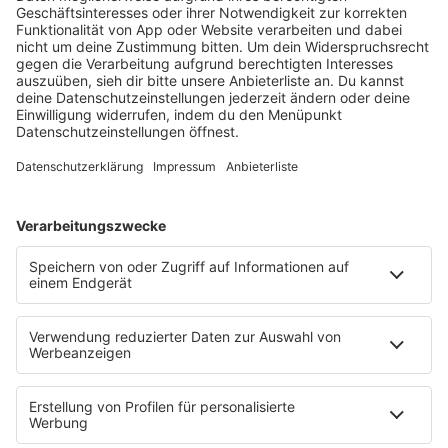
ALL AGAIN?”
Mit seinem sechsten Studioalbum präsentiert
Sonny Fodera ein Meisterwerk aus fünf Jahren
kreativer Arbeit – ein Zeugnis dafür, dass seine
Reise noch lange nicht zu Ende ist.
MEHR LESEN
HOME
PROGRAMM
Sendeplan