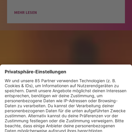
MEHR LESEN
KW30 Album der Woche
SONNY FODERA “CAN WE DO IT