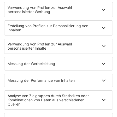
DJs
Playlist
MUSIC
Streams
Album der Woche
News
Highlights
Charts
EVENTS
INFO
Kontakt
Newsletter
Empfang
sunshine live App
werben bei SUNSHINE LIVE
Jobs