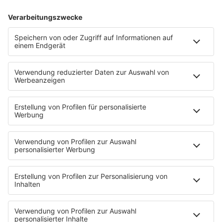
MEHR LESEN
HOME
PROGRAMM
Sendeplan
DJs
Playlist
MUSIC
Streams
Album der Woche
News