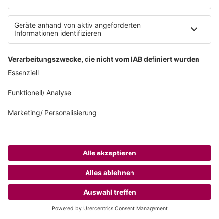
AGB
SUNSHINE LIVE 24/7 ELECTRONIC
MUSIC RADIO
© sunshine live / realisiert auf Basis von resc.web, dem CMS von resc.
HOME
CHANNELS
MENÜ
LOGIN