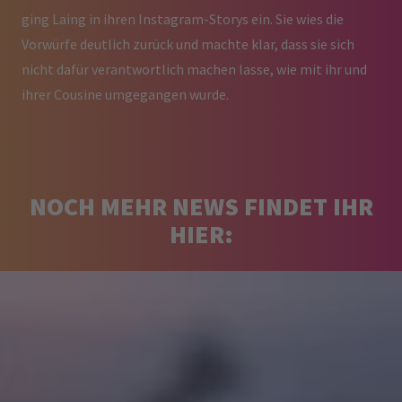
ging Laing in ihren Instagram-Storys ein. Sie wies die
Vorwürfe deutlich zurück und machte klar, dass sie sich
nicht dafür verantwortlich machen lasse, wie mit ihr und
ihrer Cousine umgegangen wurde.
NOCH MEHR NEWS FINDET IHR
HIER: