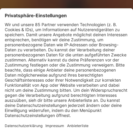
KW30 Album der Woche
SONNY FODERA “CAN WE DO IT
ALL AGAIN?”
Mit seinem sechsten Studioalbum präsentiert
Sonny Fodera ein Meisterwerk aus fünf Jahren
kreativer Arbeit – ein Zeugnis dafür, dass seine
Reise noch lange nicht zu Ende ist.