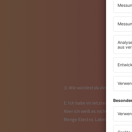
S: Wie würdest du deinen eigene
E: Ich habe im letzten Jahr oft ve
Aber ich weiß es nicht. Es ist ein
Menge Electro. Label können einen