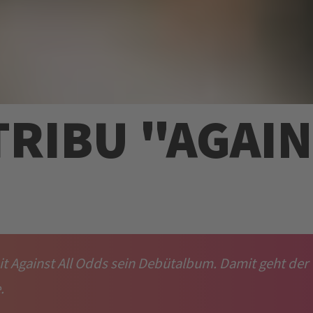
TRIBU "AGAIN
"
mit Against All Odds sein Debütalbum. Damit geht der
.