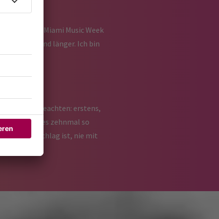
 meiner ersten Miami Music Week
mmer länger und länger. Ich bin
u zwei Dinge beachten: erstens,
n jemand anderes zehnmal so
r zweite Ratschlag ist, nie mit