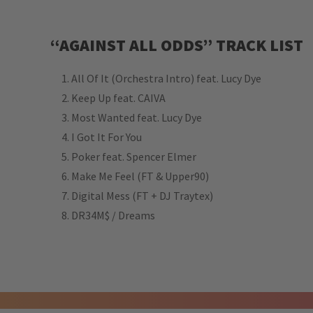
“AGAINST ALL ODDS” TRACK LIST
All Of It (Orchestra Intro) feat. Lucy Dye
Keep Up feat. CAIVA
Most Wanted feat. Lucy Dye
I Got It For You
Poker feat. Spencer Elmer
Make Me Feel (FT & Upper90)
Digital Mess (FT + DJ Traytex)
DR34M$ / Dreams