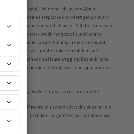
zwei Gründen gewählt. Während ich an dem Album
versehentlich meine Festplatte komplett gelöscht. Ich
erloren. Das war eine wirklich harte Zeit. Nach ein paar
herweise das meiste wiederhergestellt und konnte
 dass die Produktion des Albums in mein erstes Jahr
amals noch damit zu kämpfen mich einzuleben und
rste Mal, dass ich von zu Hause wegging. Deshalb habe
Odds genannt, nach dem Gefühl, dass man, egal was und
ann.
r frustrierend, all diese Songs zu verlieren, oder?
drehen. Ich wünschte mir so sehr, dass das alles nur ein
 war. Aber ja, nachdem ich gelitten hatte, habe ich es