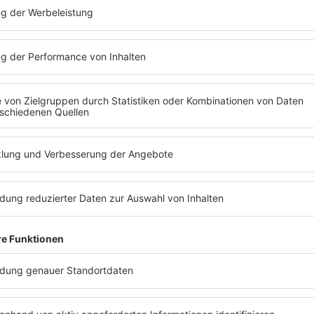
S: Hast du einen Lieblings
E: Ich mag „Poker“ sehr. D
aus Großbritannien, gemach
Garage-Sounds, die ich in l
n Sound beschreiben?
rsucht, diese Frage zu beantworten, weil viele Leute nicht wissen,
fach ein Haufen aus all den Dingen, die ich mag. Das kann House sei
 Künstler auch einschränken. Ich mache einfach Musik, und das bin