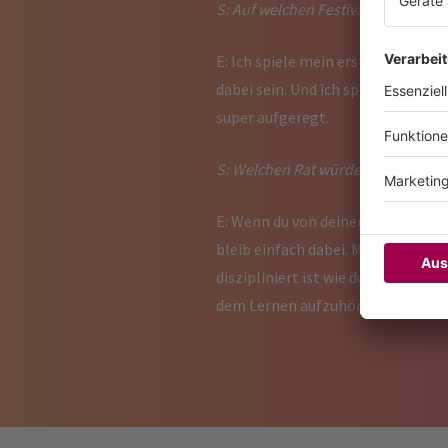
S: Auf welchen Festivals wirst du 
E: Ich spiele mein erstes Tomorro
dabei sein. Und ich spiele beim Es
super aufgeregt.
S: Welchen Rat würdest du angeh
E: Wenn du von deiner Kunst leben 
bleib einfach dabei. Meine Großmu
diszipliniert ist wie du und am Bal
dem Lernen aufzuhören.