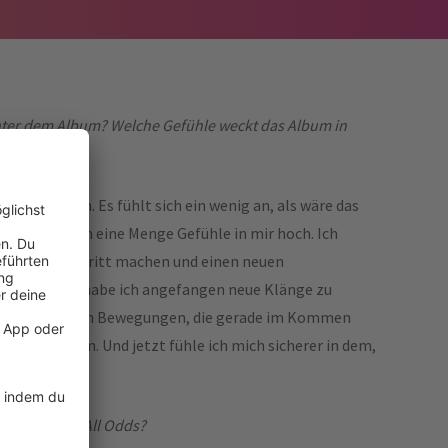
inter dem Album? Welche Gefühle weckt das Album in
 erstes Album. Es fühlt sich ein wenig an, als wäre das
. Da kommen eine Menge Gefühle in mir hoch. Ich
nächsten Schritt machen und einen neuen
olgen. Dafür habe ich angefangen neue Klänge zu
rends und neuen Bewegungen, die gerade im Kommen
r hinausgehen. Und jetzt fühle ich mich sicherer in dem,
ge.
amen Against All Odds?