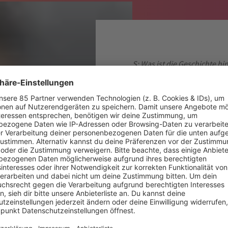
S: Was ist die Geschichte h
dir?
E: Against All Odds ist mein
Album wie mein erster Sohn
wollte mit dem Album den 
künstlerischen Ansatz verf
erforschen. Ich mag die T
sind. Aber ich wollte darübe
was ich tue und wie ich klin
S: Was steckt hinter dem N