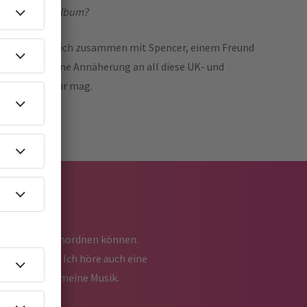
song auf dem Album?
en Track habe ich zusammen mit Spencer, einem Freund
t. Es ist meine Annäherung an all diese UK- und
etzter Zeit sehr mag.
 wo sie mich einordnen können.
n oder Techno. Ich höre auch eine
 ich. Ich bin meine Musik.