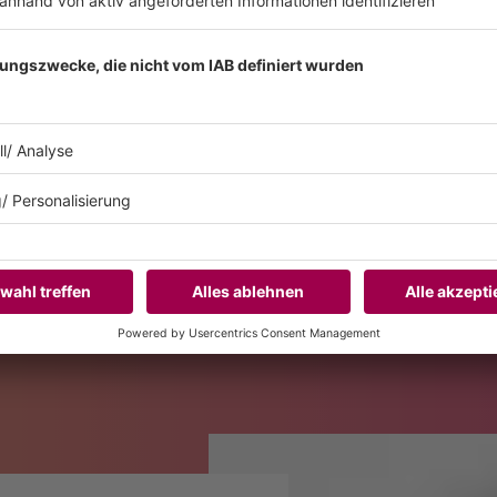
dieses Jahr spielen?
wland, Time Warp in Brasilien, Glitch in Australien. Ich werde bei
téreo Picnic, einem großen Festival in Kolumbien. Die Liste wird i
enden Künstler*innen mit auf den Weg geben?
willst - sei es Malen, Schreiben oder was auch immer – solltest d
tter hat immer zu mir gesagt: Egal, wie talentiert du bist, wen
l bleibt, wird er es höchstwahrscheinlich schaffen und nicht du. De