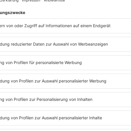
E: Den Titel habe ich aus 
gearbeitet habe, hat sich 
habe fast das ganze Album v
Monaten hatte ich glücklic
weitermachen. Dazu kommt,
in Berlin fiel. Ich hatte d
wohlzufühlen. Es war das e
ich das Album Against All 
egal wo, etwas erreichen k
S: Es war wahrscheinlich seh
E: Ich war wirklich am Durch
wirklich schlimmer Albtraum
geschafft.