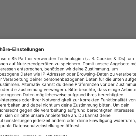
 Sommer 2026! Gewinnt ab dem 26. Mai Tickets für die angesagtesten Fe
 Bühnen und die besten Vibes Europas. Feiert mit uns auf dem SUNSH
 und der kompletten Clique einen Zeltplatz auf dem Community Camp 
typeoples und unvergessliche Nächte unter freiem Himmel? Dann SUNSH
Rumänien ist alles dabei: Untold (RO), World Club Dome (DE), Parooka
 Rave the Planet (DE), Community Festival (DE), Die 90er Live on 
dem Festival Sommer
Post auf Instagram
(@radiosunshinelive)