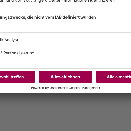
hne; Du hörst die Songs live performt.
g