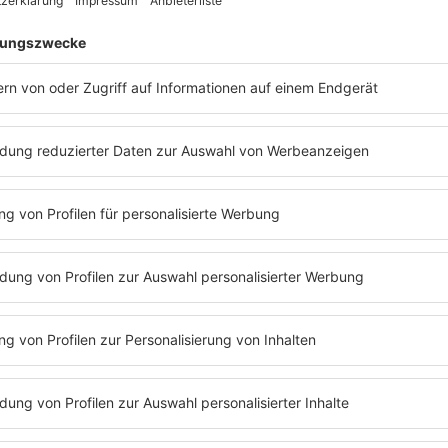
ance zu gewinnen –und am
Festival Freitag
zusätzlich auch um
kurz
 Ihr habt
zwei Songs
Zeit, um bei uns
im Studio anzurufen
(+49 30 2
val-Tickets
ene Person nicht rechtzeitig meldet, können alle anderen noch gewinne
m Afternoon.
 Jetzt mitmachen.