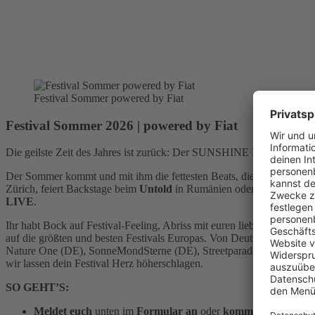
Festival Sommer powered by Fiat
Festival Sommer 2026 | powered by Fiat
Die geilste Zeit des Jahres ist zurück: Der SUNSHINE LIVE Festival
Der Sommer kommt und mit ihm die fettesten Beats, die krassesten
Zürich, feiert Backstage beim
Untold
in Rumänien oder sichert euch
LIVE
.
Ihr habt Bock auf Festival-Feeling, Abriss mit euren liebsten Par
auf die größten und besten Festivals Europas. Von Deutschland bis 
Nature One (DE), SonneMondSterne (DE), Streetparade Zürich (CH),
wir lassen dein Festival Herz höherschlagen.
SO GEHT’S:
Meldet euch
unten im
Formular an
oder
kommentiert
unter 