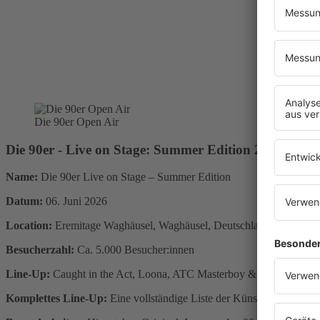
Die 90er Open Air
Die 90er - Live on Stage: Summer Edition 2026
Name:
Die 90er Live on Stage – Summer Edition
Datum:
06. Juni 2026
Location:
Eremitage Waghäusel, Waghäusel, Deutschland
Besucherzahl:
Ca. 5.000 Besucher:innen
Line-Up:
Caught in the Act, Loona, ATC Masterboy & Beatrix Delga
Komplettes Line-Up:
Eine vollständige Liste der Künstler:innen finde