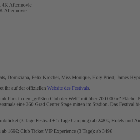
 Aftermovie
ats, Domiziana, Felix Kröcher, Miss Monique, Holy Priest, James Hyp
t ihr auf der offiziellen
Website des Festivals
.
 Park in den „größten Club der Welt“ mit über 700.000 m² Fläche. Ne
s erstmals eine 360-Grad Center Stage mitten im Stadion. Das Festival 
biticket (3 Tage Festival + 5 Tage Camping) ab 248 €; Hotels und A
s ab 169€; Club Ticket VIP Experience (3 Tage): ab 349€