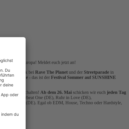
stivals in Europa! Meldet euch jetzt an!
INE LIVE Truck bei
Rave The Planet
und der
Streetparade
in
bei
Nature One
- das ist der
Festival Sommer auf SUNSHINE
INE LIVE einschalten!
Ab dem 26. Mai
schicken wir euch
jeden Tag
ville (DE), Airbeat One (DE), Ruhr in Love (DE),
Stage Open Air (DE). Egal ob EDM, House, Techno oder Hardstyle,