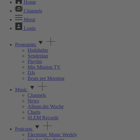
Home
Channels
Menü
Login
Programm
Highlights
Sendeplan
Playlist
Mix Mission TV
DJs
Beats per Morning
Music
Channels
News
Album der Woche
Charts
SLEM Records
Podcasts
Electronic Music Weekly