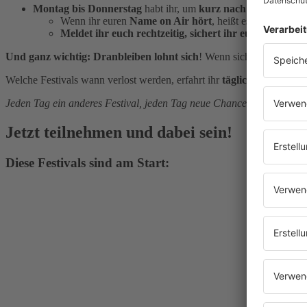
Montag bis Donnerstag
habt ihr, um
kurz nach
8 Uhr
die Ch
Wenn ihr euren
Name on Air hört
, heißt es schnell sein:
Meldet ihr euch rechtzeitig, sichert ihr euch die Festi
Und ganz wichtig: Dranbleiben lohnt sich
! Wenn sich die aufgeruf
Welche Festivals wann verlost werden, erfahrt ihr
täglich bei Falk i
Jeden Tag ein anderes Festival, jeden Tag neue Chancen auf Tickets!
Jetzt teilnehmen und dabei sein!
Diese Festivals sind am Start: