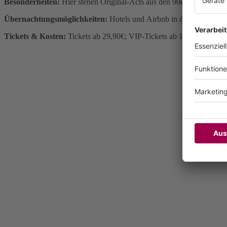
Besonderheiten:
Hier stehen Original-Acts aus den 90ern auf der Bü
Übernachtungsmöglichkeiten:
Hotels und Airbnb in der Umgebun
Tickets & Kosten:
Tickets ab 29,90€; VIP-Tickets ab 159€