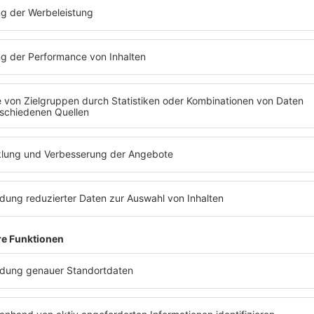
do, Paffendorf, Eric SSL, DJ Falk, Future Breeze, Woody van Eyden 
t ihr auf der offiziellen
Website des Festivals
.