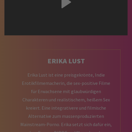
ERIKA LUST
Erika Lust ist eine preisgekrönte, Indie
Erotikfilmemacherin, die sex-positive Filme
für Erwachsene mit glaubwürdigen
Charakteren und realistischem, heißem Sex
kreiert. Eine integrativere und filmische
Alternative zum massenproduzierten
Mainstream-Porno. Erika setzt sich dafür ein,