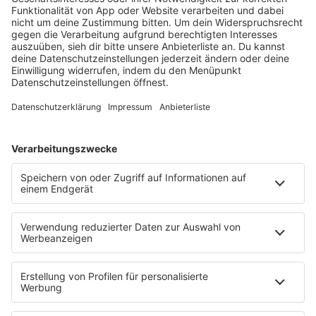
Vom 7.-13.März 2022 die Female Power Week
bei SUNSHINE LIVE hören!
Es läuft:
HUGEL, Imael Angel & Ultra Naté mit Movin' To The Sun
HOME
PROGRAMM
Sendeplan
DJs