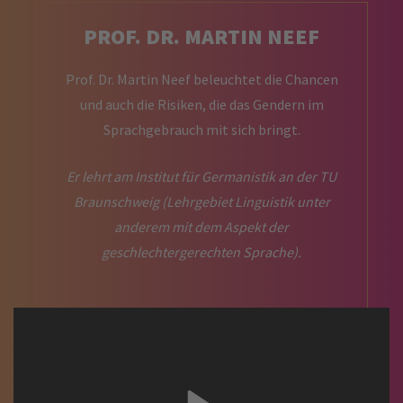
PROF. DR. MARTIN NEEF
Prof. Dr. Martin Neef beleuchtet die Chancen
und auch die Risiken, die das Gendern im
Sprachgebrauch mit sich bringt.
Er lehrt am Institut für Germanistik an der TU
Braunschweig (Lehrgebiet Linguistik unter
anderem mit dem Aspekt der
geschlechtergerechten Sprache).