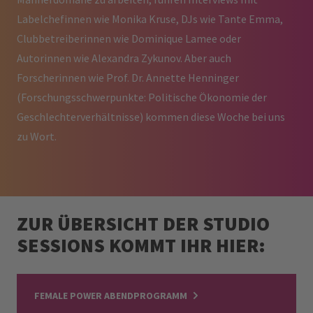
Labelchefinnen wie Monika Kruse, DJs wie Tante Emma,
Clubbetreiberinnen wie Dominique Lamee oder
Autorinnen wie Alexandra Zykunov. Aber auch
Forscherinnen wie Prof. Dr. Annette Henninger
(Forschungsschwerpunkte: Politische Ökonomie der
Geschlechterverhältnisse) kommen diese Woche bei uns
zu Wort.
ZUR ÜBERSICHT DER STUDIO
SESSIONS KOMMT IHR HIER:
FEMALE POWER ABENDPROGRAMM