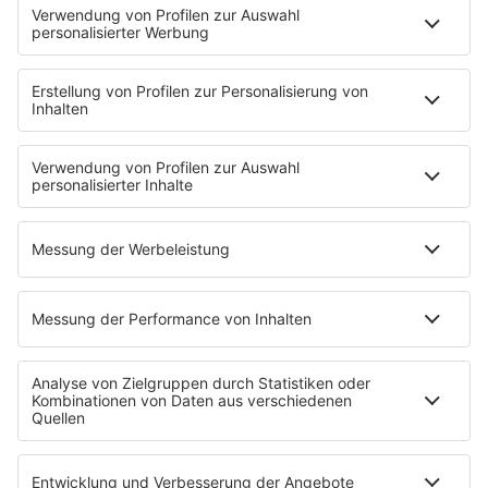
Playlist
MUSIC
Streams
Album der Woche
News
Highlights
Charts
EVENTS
INFO
Kontakt
Newsletter
Empfang
sunshine live App
werben bei SUNSHINE LIVE
Jobs