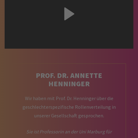
PROF. DR. ANNETTE
HENNINGER
Wir haben mit Prof. Dr. Henninger über die
geschlechterspezifische Rollenverteilung in
unserer Gesellschaft gesprochen.
Sie ist Professorin an der Uni Marburg für