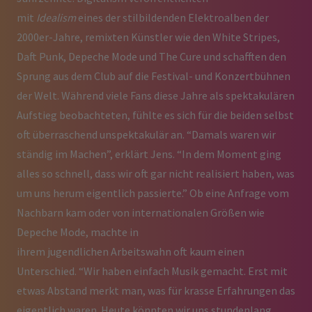
mit
Idealism
eines der stilbildenden Elektroalben der
2000er-Jahre, remixten Künstler wie den White Stripes,
Daft Punk, Depeche Mode und The Cure und schafften den
Sprung aus dem Club auf die Festival- und Konzertbühnen
der Welt. Während viele Fans diese Jahre als spektakulären
Aufstieg beobachteten, fühlte es sich für die beiden selbst
oft überraschend unspektakulär an. “Damals waren wir
ständig im Machen”, erklärt Jens. “In dem Moment ging
alles so schnell, dass wir oft gar nicht realisiert haben, was
um uns herum eigentlich passierte.” Ob eine Anfrage vom
Nachbarn kam oder von internationalen Größen wie
Depeche Mode, machte in
ihrem jugendlichen Arbeitswahn oft kaum einen
Unterschied. “Wir haben einfach Musik gemacht. Erst mit
etwas Abstand merkt man, was für krasse Erfahrungen das
eigentlich waren. Heute könnten wir uns stundenlang