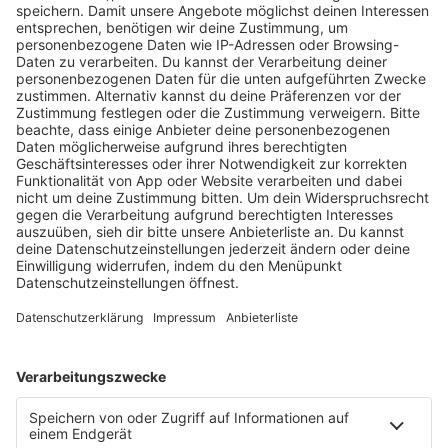
KW30 Album der Woche
SONNY FODERA “CAN WE DO IT
ALL AGAIN?”
Mit seinem sechsten Studioalbum präsentiert
Sonny Fodera ein Meisterwerk aus fünf Jahren
kreativer Arbeit – ein Zeugnis dafür, dass seine
Reise noch lange nicht zu Ende ist.
MEHR LESEN