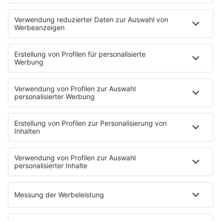
HOME
PROGRAMM
Sendeplan
DJs
Playlist
MUSIC
Streams
Album der Woche
News
Highlights
Charts
EVENTS
INFO