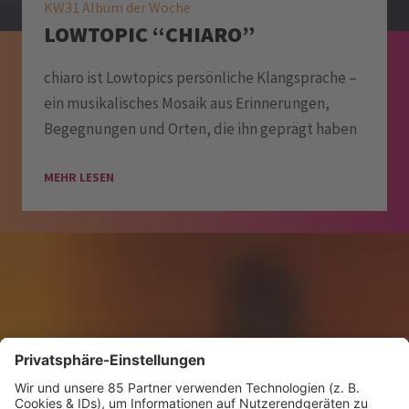
KW31 Album der Woche
LOWTOPIC “CHIARO”
chiaro ist Lowtopics persönliche Klangsprache –
ein musikalisches Mosaik aus Erinnerungen,
Begegnungen und Orten, die ihn geprägt haben
MEHR LESEN