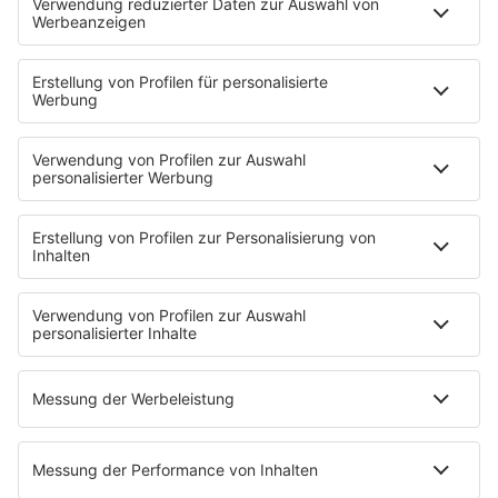
HOME
PROGRAMM
Sendeplan
DJs
Playlist
MUSIC
Streams
Album der Woche
News
Highlights
Charts
EVENTS
INFO
Kontakt