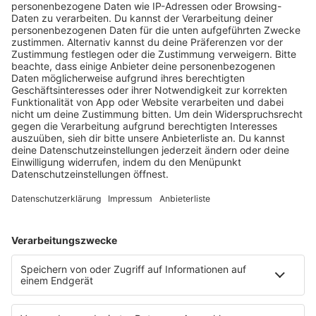
JETZT ABSPIELEN
Es läuft:
Enrico Chirchiello mit Can You Feel It (extended Mix)