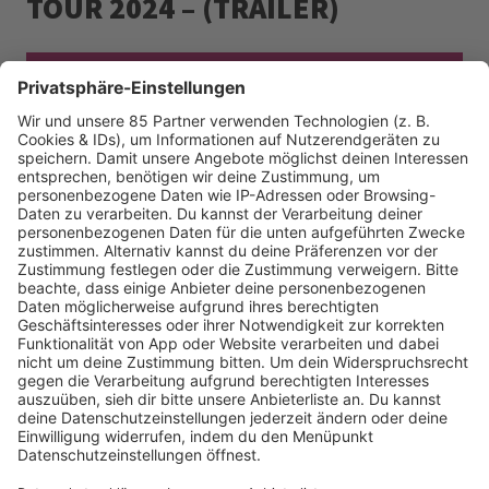
TOUR 2024 – (TRAILER)
SCOOTER TRAILER
WEITERE EVENTS
SA., 31. MAI 25, VERSCHIEDENE STANDORTE
FR., 8. AUG. 25, EMSLAND ARENA, LINGEN
FR., 15. AUG. 25, ELBUFER, DRESDEN
FR., 22. AUG. 25, STRANDBAD ZUM STAUSEE,
LOSHEIM AM SEE