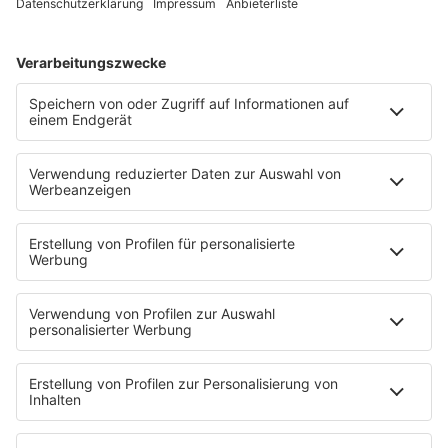
SA., 30. AUG. 25, TRABRENNBAHN HAMBURG
BAHRENFELD, HAMBURG
SA., 6. SEPT. 25, SEASIDE BEACH BALDENEY, ESSEN
HOME
PROGRAMM
Sendeplan
DJs
Playlist
MUSIC
Streams
Album der Woche