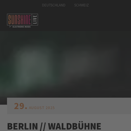
DEUTSCHLAND
SCHWEIZ
29.
AUGUST
2025
BERLIN // WALDBÜHNE