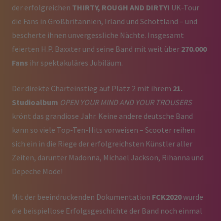
der erfolgreichen
THIRTY, ROUGH AND DIRTY!
UK-Tour
die Fans in Großbritannien, Irland und Schottland – und
bescherte ihnen unvergessliche Nächte. Insgesamt
feierten H.P. Baxxter und seine Band mit weit über
270.000
Fans
ihr spektakuläres Jubiläum.
Der direkte Charteinstieg auf Platz 2 mit ihrem
21.
Studioalbum
OPEN YOUR MIND AND YOUR TROUSERS
krönt das grandiose Jahr. Keine andere deutsche Band
kann so viele Top-Ten-Hits vorweisen – Scooter reihen
sich ein in die Riege der erfolgreichsten Künstler aller
Zeiten, darunter Madonna, Michael Jackson, Rihanna und
Depeche Mode!
Mit der beeindruckenden Dokumentation
FCK2020
wurde
die beispiellose Erfolgsgeschichte der Band noch einmal