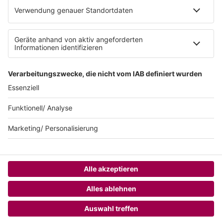
Teilnahmebedingungen
AGB
SUNSHINE LIVE 24/7 ELECTRONIC
MUSIC RADIO
© sunshine live / realisiert auf Basis von resc.web, dem CMS von resc.