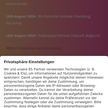
Netherlands
)
16th August 2024
- Ms Dockville Gelände (
Hamburg,
Germany
)
18th August 2024
- Pukkelpop Festival (
Hasselt, Belgium)
https://ninjatune.net/artist/salute
SALUTE - "LUV STUCK (WITH