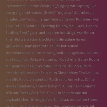
„verträumt“ und von Clash als „Surging with spring-like
energy“ gelobt wurde. „Shield“ folgte auf die früheren
Singles „Joy“ und „Therapy“ und wurde von Künstlern wie
Four Tet, DJ Seinfeld, Floating Points, Mall Grab, Daphni,
Skrillex, Fred Again.. und anderen bestätigt, was ihn zu
einer Kultsensation machte und die Bühne für ein
größeres Album bereitete. salute hat seinen
beeindruckenden Live-Katalog weiter ausgebaut, darunter
ein Set auf der Do Lab-Bühne von Coachella, Boiler Room
Melbourne (das auf Youtube über eine Million Aufrufe
erreicht hat) und vier Sets beim Glastonbury Festival (u.a.
ein BBC Radio 1-Essential Mix live mit Annie Mac & The
Blessed Madonna, einmal b2b mit DJ Boring und einmal
b2b mit Pretty Girl). Sein Debüt in Asien wurde mit
unglaublichem Erfolg gefeiert, mit ausverkauften Shows
in Seoul, Shanghai und Tokio. Die Shows waren b2b mit