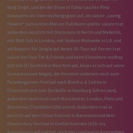
Yung Singh, und bei der Show in Tokio tauchte Rina
Sawayama als Überraschungsgast auf, als salute „saving
flowers“ zum ersten Mal vor Publikum spielte. salute trat
außerdem kürzlich mit Disclosure in Berlin und Medellín,
mit Mall Gab in London, mit Hudson Mohawke in L.A. und
als Support für Jungle auf deren US-Tour auf. Ferner trat
salute bei Four Tet & Friends und beim Elsewhere rooftop
b2b mit DJ Seinfeld in New York auf, bevor er sich auf seine
Europatournee begab, die ihn unter anderem noch zum
Paradiesgarten-Festival nach Bruck a. d. Leitha in
Österreich und zum Dockville in Hamburg führen wird,
außerdem auch noch nach Manchester, London, Paris und
Barcelona (Tourdaten GSA unten). Außerdem trat er
kürzlich auf dem Sónar Festival in Barcelona und dem
Glastonbury Festival in Großbritannien (b2b Joy
Anonymous) auf und hat noch das Loveland in Amsterdam