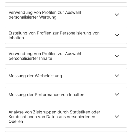
DJs
Playlist
MUSIC
Streams
Album der Woche
News
Highlights
Charts
EVENTS
INFO
Kontakt
Newsletter
Empfang
sunshine live App
werben bei SUNSHINE LIVE