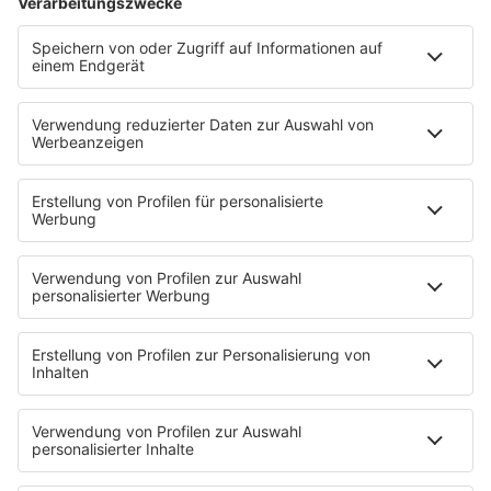
HOME
PROGRAMM
Sendeplan
DJs
Playlist
MUSIC
Streams
Album der Woche
News
Highlights
Charts