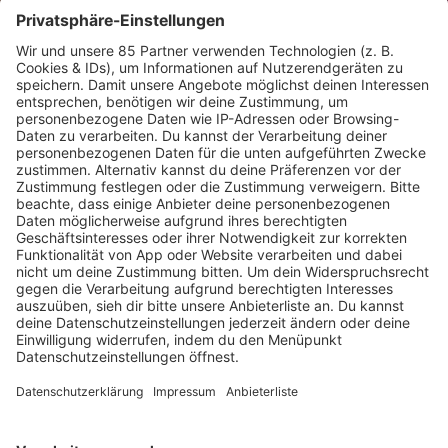
JETZT ABSPIELEN
Es läuft:
Garcia mit Vamonos