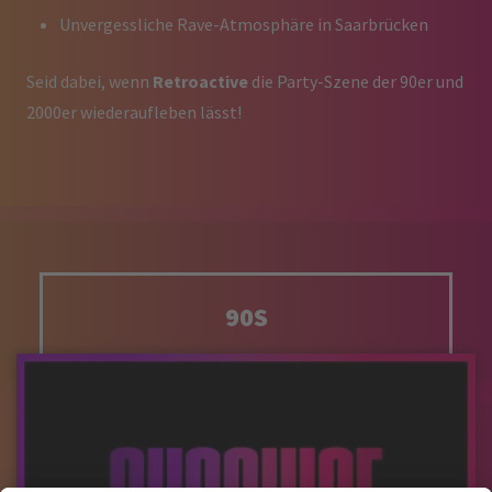
Unvergessliche Rave-Atmosphäre in Saarbrücken
Seid dabei, wenn
Retroactive
die Party-Szene der 90er und
2000er wiederaufleben lässt!
90S