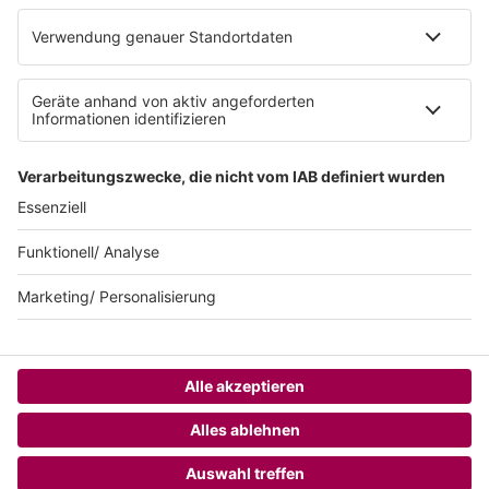
Impressum
Teilnahmebedingungen
AGB
SUNSHINE LIVE 24/7 ELECTRONIC
MUSIC RADIO
© sunshine live / realisiert auf Basis von resc.web, dem CMS von resc.