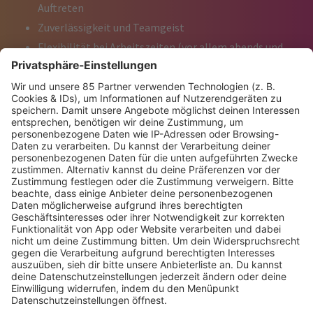
Auftreten
Zuverlässigkeit und Teamgeist
Flexibilität bei Arbeitszeiten (vor allem abends und
an Wochenenden)
Mindestens 18 Jahre alt
Was wir Dir bieten:
Abwechslungsreiche Einsätze auf den coolsten Events
der Schweiz
ein abwechslungsreiches Betätigungsfeld und ein
engagiertes Team
Möglichkeit, Dich kreativ einzubringen und langfristig
Teil der SUNSHINE LIVE Family zu werden
jede Menge Spass!
Klingt gut und willst Du machen? Na dann, schick uns