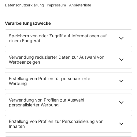
Deine Unterlagen an:
promoter@sunshine-live.ch
Wir freuen uns auf Dich!
HOME
PROGRAMM
Sendeplan
DJs
Playlist
MUSIC
Streams
Album der Woche