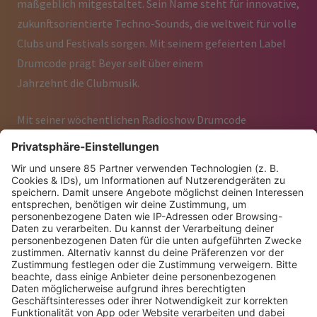
maßgeblich mitgestaltet. Sein Name steht für innovative,
zukunftsorientierte Techno-Sounds, die weltweit für volle
Clubs und Festivals sorgen. Mit seinem gefeierten Label
Drumcode prägt Beyer seit über einem
Jahrzehnt die Clubmusik.
Mit seiner wöchentlichen Radioshow Drumcode
Radio bringt Adam Beyer diesen einzigartigen Sound
direkt zu euch. Jeden Sonntag von 01:00 bis 02:00
Uhr präsentiert er exklusive Live-Auftritte, aktuelle
Studio-Mixe und spannende Künstlerprofile, die tief in die
Welt des Drumcode-Labels eintauchen lassen. Zudem gibt
es Vorankündigungen von brandneuen Releases und noch
unveröffentlichten Tracks. Beyer bringt seine jahrelange
Erfahrung und sein umfassendes Wissen ein, um eine Show
zu kreieren, die sowohl für eingefleischte Techno-Fans als