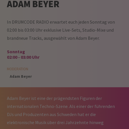
ADAM BEYER
In DRUMCODE RADIO erwartet euch jeden Sonntag von
02:00 bis 03:00 Uhr exklusive Live-Sets, Studio-Mixe und
brandneue Tracks, ausgewählt von Adam Beyer.
Sonntag
02:00
-
03:00
Uhr
MODERATION
Adam Beyer
Adam Beyer ist eine der prägendsten Figuren der
internationalen Techno-Szene. Als einer der führenden
DJs und Produzenten aus Schweden hat er die
elektronische Musik über drei Jahrzehnte hinweg