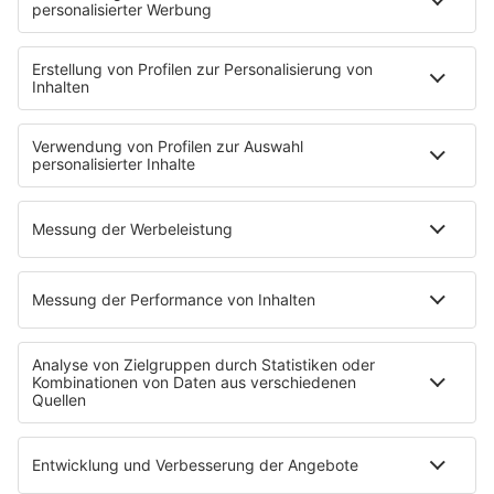
MUSIC
Streams
Album der Woche
News
Highlights
Charts
EVENTS
INFO
Kontakt
Newsletter
Empfang
sunshine live App
werben bei SUNSHINE LIVE
Jobs