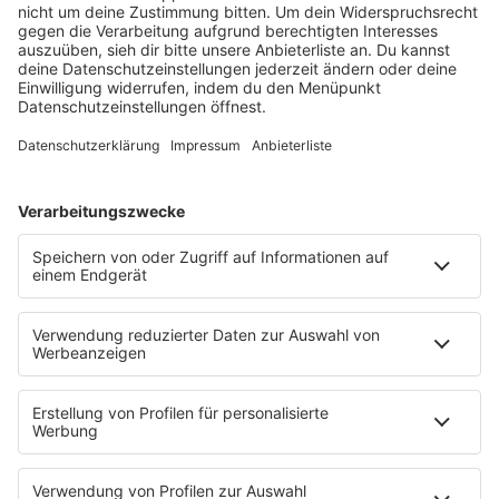
auch für neue Hörer:innen ein echtes Highlight ist.
Mit seinem unermüdlichen Engagement und der
Leidenschaft für die Musik hat Beyer ein internationales
Publikum gewonnen und bleibt an der Spitze seines
Genres. Schaltet ein und erlebt Adam Beyer jeden Sonntag
von 02:00 bis 03:00 auf SUNSHINE LIVE, wenn er den Sound
von Drumcode direkt in eurer Radio bringt.
HOME
PROGRAMM
Sendeplan
DJs
Playlist