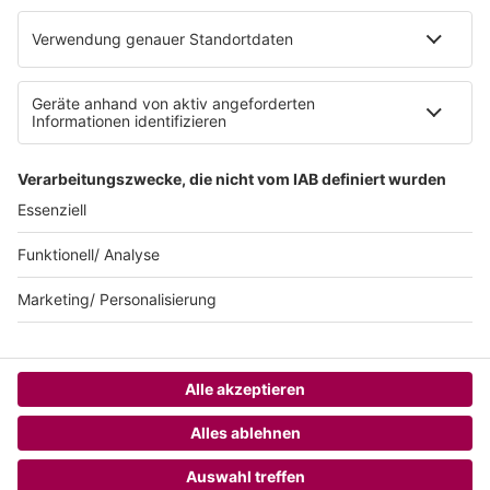
Impressum
Teilnahmebedingungen
AGB
SUNSHINE LIVE 24/7 ELECTRONIC
MUSIC RADIO
© sunshine live / realisiert auf Basis von resc.web, dem CMS von resc.