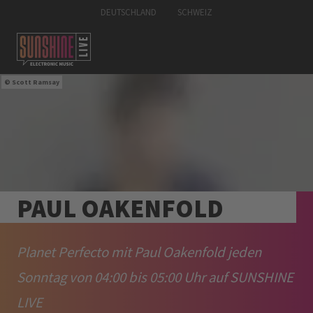
DEUTSCHLAND
SCHWEIZ
Scott Ramsay
PAUL OAKENFOLD
Planet Perfecto mit Paul Oakenfold jeden
Sonntag von 04:00 bis 05:00 Uhr auf SUNSHINE
LIVE