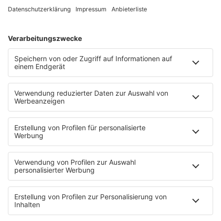
internationalen Dance-Musik.
Planet Perfecto mit Paul Oakenfold – jeden Sonntag von
04:00 bis 05:00 Uhr auf SUNSHINE LIVE
HOME
PROGRAMM
Sendeplan
DJs
Playlist
MUSIC
Streams
Album der Woche