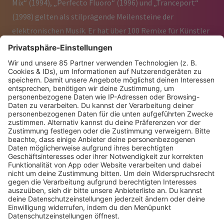
Mix“ (1994), „Perfecto Fluoro“ (1996) und „Tranceport“
(1998) gelten als stilprägende Meilensteine der
elektronischen Musik. Er hat über 100 Remixe für Künstler
wie U2, Madonna, The Rolling Stones und Happy Mondays
produziert und war an Soundtracks wie
Swordfish
,
The
Bourne Identity
und
Collateral
beteiligt.
Oakenfold hatte legendäre DJ-Residencies in
Großbritannien, Ibiza und den USA, unter anderem in Las
Vegas, und veröffentlichte Studioalben wie
Bunkka
(2002),
A Lively Mind
(2006) und
Shine On
(2022). Mit dem
Jubiläumsprojekt Perfecto 30 feiert er über 30 Jahre
Labelgeschichte durch globale Events, DJ-Sets, Remixes
und neue Veröffentlichungen. Sein Perfecto-Radio-Show
erreicht weiterhin weltweit ein großes Publikum und
festigt seine Stellung als zentrale Figur der