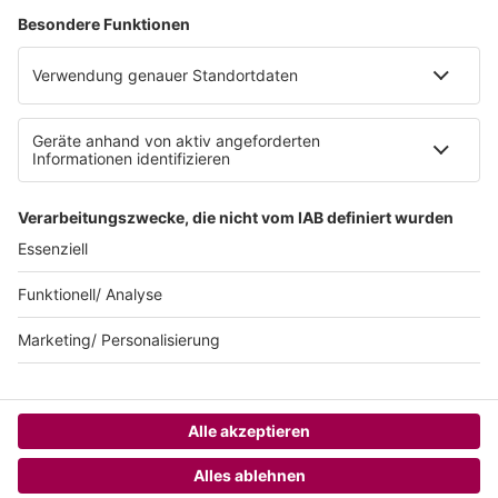
Datenschutzerklärung zur sunshine live App
Impressum
Teilnahmebedingungen
AGB
SUNSHINE LIVE 24/7 ELECTRONIC
MUSIC RADIO
© sunshine live / realisiert auf Basis von resc.web, dem CMS von resc.