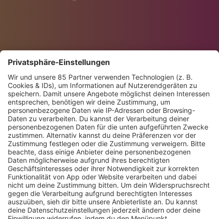
KLING KLONG: SONNTAG 18:00 –
19:00 UHR
Jeden Sonntag serviert Euch Martin Eyerer eine Stunde
lang Musik von Tech-House bis Minimal. Der Stuttgarter
ist hauptsächlich international als Produzent und DJ
aktiv, tourt von Australien über Asien und Europa bis
Südamerika und kennt die „Großen“ der Szene. Von diesen
Reisen bringt er auch ausgesuchte, aufgezeichnete DJ-
Mixe mit, ebenso wie spannende Geschichten aus der
elektronischen Musikwelt zu Clubs, Styles, DJs und
Festivals verschiedener Länder.