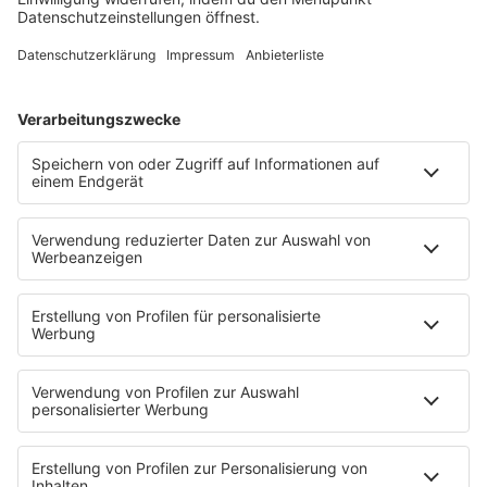
MARTIN EYERER - HOMEPAGE
HOME
PROGRAMM
Sendeplan
DJs
Playlist
MUSIC