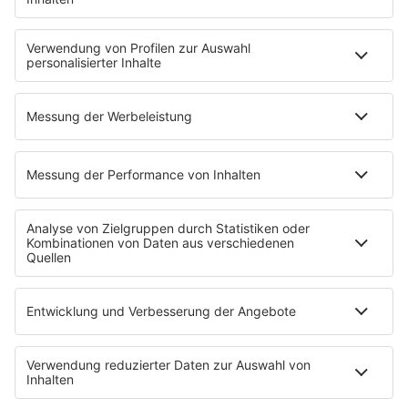
Streams
Album der Woche
News
Highlights
Charts
EVENTS
INFO
Kontakt
Newsletter
Empfang
sunshine live App
werben bei SUNSHINE LIVE
Jobs
SERVICE
Datenschutz
Datenschutzeinstellungen