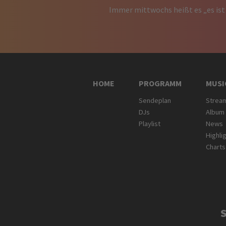
Immer mittwochs heißt es „es ist
HOME
PROGRAMM
MUSI
Sendeplan
Strea
DJs
Album
Playlist
News
Highli
Charts