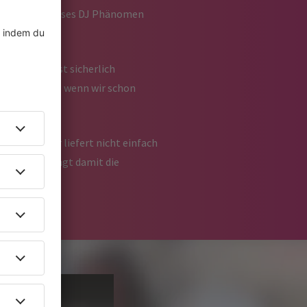
oor, welche dieses DJ Phänomen
lernen. Er ist sicherlich
 Clubs oder – wenn wir schon
ch jeden. Er liefert nicht einfach
t ein und bringt damit die