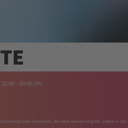
TE
22:00 – 00:00 Uhr
ifizierung eines Künstlers, der weiß worum es geht. Indem er sei