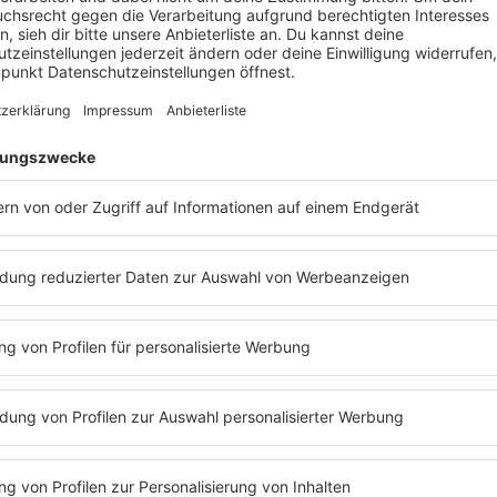
als wie SonneMondSterne, Awakenings Festival und Extrema Outd
aben.
r einen Gig spielt ohne das Event und sein Publikum genau kennenzu
 großen Raves die gleiche Aufmerksamkeit bekommen wie kleinere
nzimmer.
er jungen aufstrebenden Künstlern spielt, Karotte verzaubert einfa
ller, sondern bringt seine Persönlichkeit hinter dem Mischpult mi