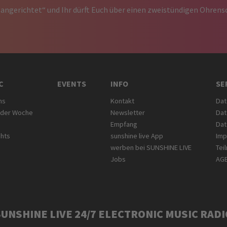
 angerichtet“ und Ihr dürft Euch über einen zweistündigen Ohren
C
EVENTS
INFO
SE
ms
Kontakt
Dat
 der Woche
Newsletter
Dat
Empfang
Dat
ghts
sunshine live App
Im
werben bei SUNSHINE LIVE
Tei
Jobs
AG
SUNSHINE LIVE 24/7 ELECTRONIC MUSIC RADI