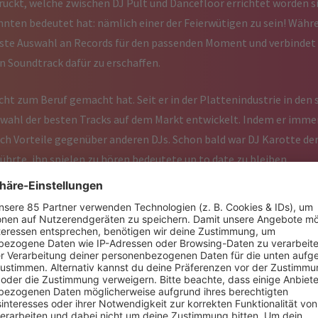
ückt, welche zwischen DJ Pult und Dancefloor errichtet worden sin
hnten bedeutet hat: nämlich einer der Feierwütigen zu sein! Währ
este Auswahl an Records für den passenden Moment und verbindet 
n Soundtrack dafür zu erschaffen.
Sucht zum Beruf gemacht hat. Seit er in der Plattenindustrie in den
swahl der besten Tracks auf dem Markt entwickelt. Indem er immer
ich Vorteile gegenüber anderen DJs. Schon bald war DJ Karotte derj
hrte, ihn spielen zu hören bedeutete up to date zu bleiben.
eleganten Mixing Technik brachte es Mister Karotte dahin, wo er je
urt und in Münchens renommierten Treffpunkt Harry Klein. Unt
ltberühmten Time Warp Events und eroberte eine Residency der M
talien.
on Clubs und Treffpunkten, wo Karotte mehr als einmal einen ble
und Watergate Berlin, The Womb in Tokyo, Space Ibiza, Goa in Ma