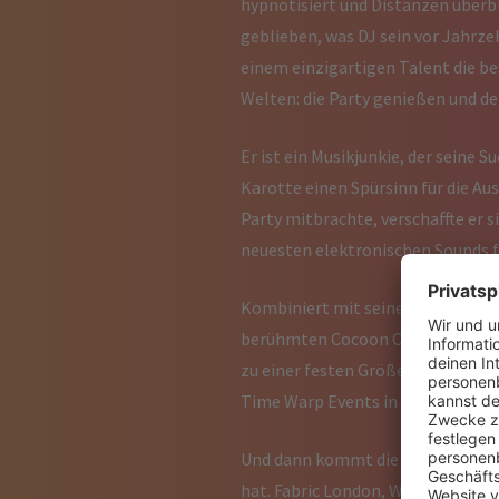
hypnotisiert und Distanzen überbr
geblieben, was DJ sein vor Jahrze
einem einzigartigen Talent die b
Welten: die Party genießen und de
Er ist ein Musikjunkie, der seine 
Karotte einen Spürsinn für die Au
Party mitbrachte, verschaffte er s
neuesten elektronischen Sounds fü
Kombiniert mit seiner typischen, 
berühmten Cocoon Club in Frankf
zu einer festen Größe auf den we
Time Warp Events in Holland und I
Und dann kommt die lange Liste v
hat. Fabric London, Weekend Bar 