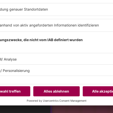
TECHNO
T ABSPIELEN
Du stehst auf den Sound von 
Hör ma rein!
Es läuft:
Hngt mit Dark Empire (original Mix)