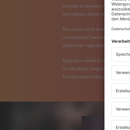
ein paar zu nennen, sowie Festiv
mit offenen Armen empfangen h
Man sollte nicht erwarten, dass e
„Everybody’s Sweetheart“, wo die
dabei sind – irgendjemands Woh
Egal ob er neben DJ Superstars od
nur Musik als Langzeitprofessione
Partycrowd zur Ekstase.