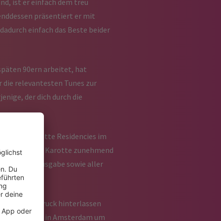
d, ist er einfach dem treu
enddessen präsentiert er mit
dadurch einfach das Beste beider
 späten 90ern arbeitet, hat
 die relevantesten Tunes zur
enige, der dich durch die
tzt ist. Er hatte Residencies im
erdessen wurde Karotte zunehmend
annheimer Ausgabe sowie aller
ibenden Eindruck hinterlassen
drid, Studio 80 in Amsterdam um