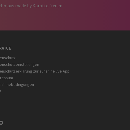
schmaus made by Karotte freuen!
RVICE
enschutz
enschutzeinstellungen
enschutzerklärung zur sunshine live App
pressum
lnahmebedingungen
B
O