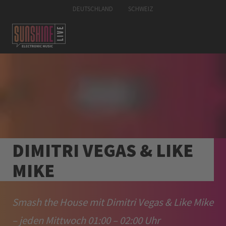
DEUTSCHLAND
SCHWEIZ
DIMITRI VEGAS & LIKE
MIKE
Smash the House mit Dimitri Vegas & Like Mike
– jeden Mittwoch 01:00 – 02:00 Uhr