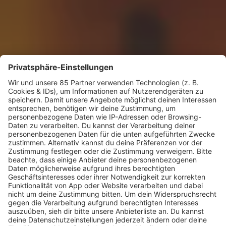
KW30 Album der Woche
SONNY FODERA “CAN WE DO IT
ALL AGAIN?”
Mit seinem sechsten Studioalbum präsentiert
Sonny Fodera ein Meisterwerk aus fünf Jahren