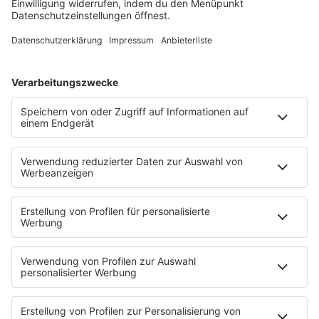
kreativer Arbeit – ein Zeugnis dafür, dass seine
Reise noch lange nicht zu Ende ist.
MEHR LESEN
HOME
PROGRAMM
Sendeplan
DJs
Playlist
MUSIC