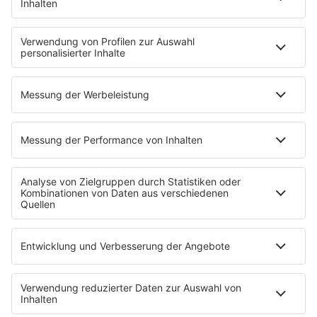
Streams
Album der Woche
News
Highlights
Charts
EVENTS
INFO
Kontakt
Newsletter
Empfang
sunshine live App
werben bei SUNSHINE LIVE
Jobs
SERVICE
Datenschutz