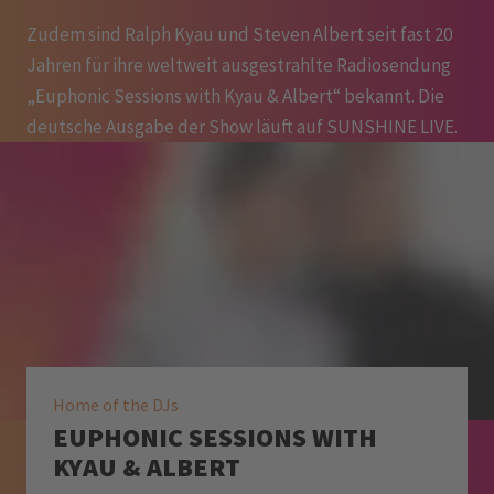
Zudem sind Ralph Kyau und Steven Albert seit fast 20
Jahren für ihre weltweit ausgestrahlte Radiosendung
„Euphonic Sessions with Kyau & Albert“ bekannt. Die
deutsche Ausgabe der Show läuft auf SUNSHINE LIVE.
Home of the DJs
EUPHONIC SESSIONS WITH
KYAU & ALBERT