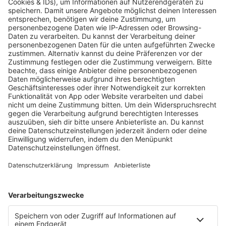
KW30 Album der Woche
SONNY FODERA “CAN WE DO IT
ALL AGAIN?”
Mit seinem sechsten Studioalbum präsentiert
Sonny Fodera ein Meisterwerk aus fünf Jahren
kreativer Arbeit – ein Zeugnis dafür, dass seine
Reise noch lange nicht zu Ende ist.
MEHR LESEN