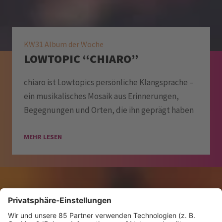
KW31 Album der Woche
LOWTOPIC “CHIARO”
chiaro ist Lowtopics persönliche Klangsprache –
ein musikalisches Mosaik aus Erinnerungen,
Begegnungen und Orten, die ihn geprägt haben
MEHR LESEN