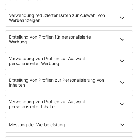
HOME
PROGRAMM
Sendeplan
DJs
Playlist
MUSIC
Streams
Album der Woche
News
Highlights
Charts
EVENTS