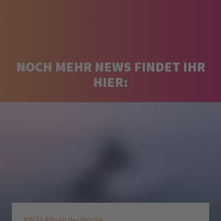
NOCH MEHR NEWS FINDET IHR
HIER:
KW32 Album der Woche