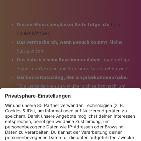
Diesem Menschen/dieser Seite folge ich:
Tara-
Louise Wittwer
Das verstecke ich, wenn Besuch kommt:
Meine
Süßigkeiten
Das habe ich beim Rave immer dabei:
Lippenpflege,
Fisherman’s Friend und Kopfhörer für den Heimweg
Der beste Ratschlag, den ich je bekommen habe:
"Die Leute denken zu viel über sich selbst nach, um
über dich nachzudenken. Lass die Angst vor
Beurteilung von anderen los.” (klappt leider nicht
immer…)