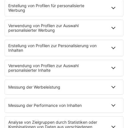
PROGRAMM
Sendeplan
DJs
Playlist
MUSIC
Streams
Album der Woche
News
Highlights
Charts
EVENTS
INFO
Kontakt
Newsletter
Empfang