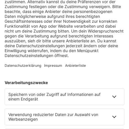
MEINE MUSIKEMPFEHLUNGEN
FÜR EUCH
FRED AGAIN.. - ROOFTOP LIVE
NATALIE ROBINSON - BOILER ROOM BERLIN
BODYSHIFT TUNNEL CLOSING @SISIPHOS
HOME